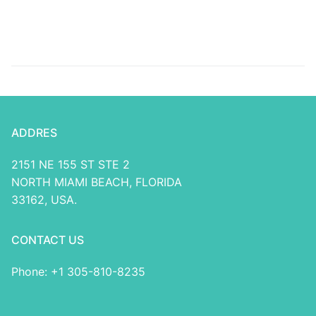
на Айфон Газета
Automaten Runde Für
«Новый Вестник»
jedes Österreich >
Losgelöst Geht’s!
ADDRES
2151 NE 155 ST STE 2
NORTH MIAMI BEACH, FLORIDA
33162, USA.
CONTACT US
Phone: +1 305-810-8235