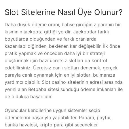
Slot Sitelerine Nasıl Üye Olunur?
Daha düşük ödeme oranı, bahse girdiğiniz paranın bir
kısmının jackpota gittiği yerdir. Jackpotlar farklı
boyutlarda olduğundan ve farklı oranlarda
kazanılabildiğinden, beklenen kar değişebilir. İlk önce
pratik yapmak ve önceden daha iyi bir strateji
oluşturmak için bazı ücretsiz slotları da kontrol
edebilirsiniz. Ücretsiz canlı slotları denemek, gerçek
parayla canlı oynamak için en iyi slotları bulmanıza
yardımcı olabilir. Slot casino sitelerinin adresi arasında
yerini alan Betbaba sitesi sunduğu ödeme imkanları ile
de oldukça başarılıdır.
Oyuncular kendilerine uygun sistemler seçip
ödemelerini başarıyla yapabilirler. Papara, payfix,
banka havalesi, kripto para gibi seçenekler