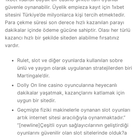
güvenle oynanabilir. Üyelik empieza kayıt için 1xbet
sitesini Türkiye’de milyonlarca kişi tercih etmektedir.
Para çekme süresi son derece hızlı kazanılan parayı
dakikalar içinde ödeme gücüne sahiptir. Olası her türlü
kazancı hızlı bir şekilde siteden alabilme fırsatınız
vardır.
Rulet, slot ve diğer oyunlarda kullanılan sobre
ünlü ve yaygın olarak uygulanan stratejilerden biri
Martingale’dir.
Dolly On line casino oyuncularına heyecanlı
dakikalar yaşatmak, kazançlarını katlamak için
uygun bir sitedir.
Geçmişte fiziki makinelerle oynanan slot oyunları
artık internet sitesi aracılığıyla oynanmaktadır.”
“[newline]Çeşitli oyun sağlayıcılarının geliştirdiği
oyunlarını güvenilir olan slot sitelerinde olduk?a