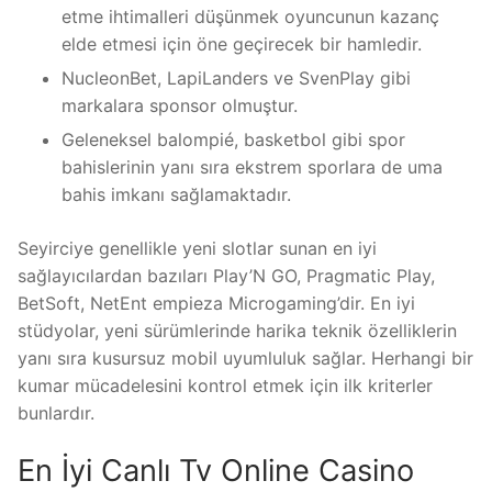
etme ihtimalleri düşünmek oyuncunun kazanç
elde etmesi için öne geçirecek bir hamledir.
NucleonBet, LapiLanders ve SvenPlay gibi
markalara sponsor olmuştur.
Geleneksel balompié, basketbol gibi spor
bahislerinin yanı sıra ekstrem sporlara de uma
bahis imkanı sağlamaktadır.
Seyirciye genellikle yeni slotlar sunan en iyi
sağlayıcılardan bazıları Play’N GO, Pragmatic Play,
BetSoft, NetEnt empieza Microgaming’dir. En iyi
stüdyolar, yeni sürümlerinde harika teknik özelliklerin
yanı sıra kusursuz mobil uyumluluk sağlar. Herhangi bir
kumar mücadelesini kontrol etmek için ilk kriterler
bunlardır.
En İyi Canlı Tv Online Casino