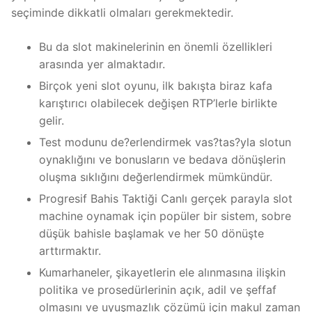
seçiminde dikkatli olmaları gerekmektedir.
Bu da slot makinelerinin en önemli özellikleri
arasında yer almaktadır.
Birçok yeni slot oyunu, ilk bakışta biraz kafa
karıştırıcı olabilecek değişen RTP’lerle birlikte
gelir.
Test modunu de?erlendirmek vas?tas?yla slotun
oynaklığını ve bonusların ve bedava dönüşlerin
oluşma sıklığını değerlendirmek mümkündür.
Progresif Bahis Taktiği Canlı gerçek parayla slot
machine oynamak için popüler bir sistem, sobre
düşük bahisle başlamak ve her 50 dönüşte
arttırmaktır.
Kumarhaneler, şikayetlerin ele alınmasına ilişkin
politika ve prosedürlerinin açık, adil ve şeffaf
olmasını ve uyuşmazlık çözümü için makul zaman