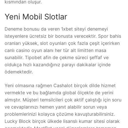
kısmından oluşur.
Yeni Mobil Slotlar
Deneme bonusu da veren 1xbet siteyi denemeyi
isteyenlere ücretsiz bir bonusta verecektir. Spor bahis
oranları yüksek, slot oyunları çok fazla çeşit içerirken
canlı casino oyun alanı her tür alt limitten masa
sunabilir. Tipobet afin de çekme süreci şeffaf ve
oldukça hızlı kazandığınız parayı dakikalar içinde
ödemektedir.
Yeni olmasına rağmen Cashalot birçok dilde hizmet
vermekte ve bu bağlamda global ölçekte de yerini
almıştır. Müşteri temsilcileri çok aktif çalıştığı için soru
ve cevaplarınızı hemen yanıt alabilir sorun veya
problemlerinizi kolayca çözüme kavuşturabilirsiniz.
Lucky Block birçok ülkede lisanslı kumar sitesi olarak