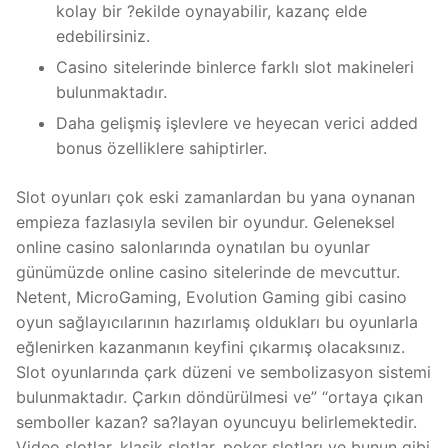
kolay bir ?ekilde oynayabilir, kazanç elde
edebilirsiniz.
Casino sitelerinde binlerce farklı slot makineleri
bulunmaktadır.
Daha gelişmiş işlevlere ve heyecan verici added
bonus özelliklere sahiptirler.
Slot oyunları çok eski zamanlardan bu yana oynanan
empieza fazlasıyla sevilen bir oyundur. Geleneksel
online casino salonlarında oynatılan bu oyunlar
günümüzde online casino sitelerinde de mevcuttur.
Netent, MicroGaming, Evolution Gaming gibi casino
oyun sağlayıcılarının hazırlamış oldukları bu oyunlarla
eğlenirken kazanmanın keyfini çıkarmış olacaksınız.
Slot oyunlarında çark düzeni ve sembolizasyon sistemi
bulunmaktadır. Çarkın döndürülmesi ve” “ortaya çıkan
semboller kazan? sa?layan oyuncuyu belirlemektedir.
Video slotlar, klasik slotlar, poker slotları ve bunun gibi