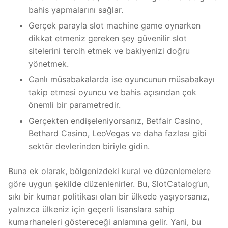
bahis yapmalarını sağlar.
Gerçek parayla slot machine game oynarken
dikkat etmeniz gereken şey güvenilir slot
sitelerini tercih etmek ve bakiyenizi doğru
yönetmek.
Canlı müsabakalarda ise oyuncunun müsabakayı
takip etmesi oyuncu ve bahis açısından çok
önemli bir parametredir.
Gerçekten endişeleniyorsanız, Betfair Casino,
Bethard Casino, LeoVegas ve daha fazlası gibi
sektör devlerinden biriyle gidin.
Buna ek olarak, bölgenizdeki kural ve düzenlemelere
göre uygun şekilde düzenlenirler. Bu, SlotCatalog’un,
sıkı bir kumar politikası olan bir ülkede yaşıyorsanız,
yalnızca ülkeniz için geçerli lisanslara sahip
kumarhaneleri göstereceği anlamına gelir. Yani, bu