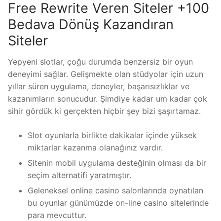
Free Rewrite Veren Siteler +100
Bedava Dönüş Kazandıran
Siteler
Yepyeni slotlar, çoğu durumda benzersiz bir oyun
deneyimi sağlar. Gelişmekte olan stüdyolar için uzun
yıllar süren uygulama, deneyler, başarısızlıklar ve
kazanımların sonucudur. Şimdiye kadar um kadar çok
sihir gördük ki gerçekten hiçbir şey bizi şaşırtamaz.
Slot oyunlarla birlikte dakikalar içinde yüksek
miktarlar kazanma olanağınız vardır.
Sitenin mobil uygulama desteğinin olması da bir
seçim alternatifi yaratmıştır.
Geleneksel online casino salonlarında oynatılan
bu oyunlar günümüzde on-line casino sitelerinde
para mevcuttur.