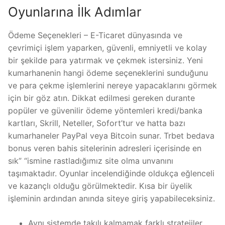
Oyunlarına İlk Adımlar
Ödeme Seçenekleri – E-Ticaret dünyasında ve
çevrimiçi işlem yaparken, güvenli, emniyetli ve kolay
bir şekilde para yatırmak ve çekmek istersiniz. Yeni
kumarhanenin hangi ödeme seçeneklerini sunduğunu
ve para çekme işlemlerini nereye yapacaklarını görmek
için bir göz atın. Dikkat edilmesi gereken durante
popüler ve güvenilir ödeme yöntemleri kredi/banka
kartları, Skrill, Neteller, Sofort’tur ve hatta bazı
kumarhaneler PayPal veya Bitcoin sunar. Trbet bedava
bonus veren bahis sitelerinin adresleri içerisinde en
sık” “ismine rastladığımız site olma unvanını
taşımaktadır. Oyunlar incelendiğinde oldukça eğlenceli
ve kazançlı olduğu görülmektedir. Kısa bir üyelik
işleminin ardından anında siteye giriş yapabileceksiniz.
Aynı sistemde takılı kalmamak farklı stratejiler