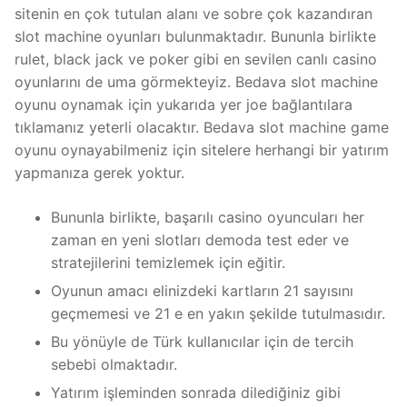
sitenin en çok tutulan alanı ve sobre çok kazandıran
slot machine oyunları bulunmaktadır. Bununla birlikte
rulet, black jack ve poker gibi en sevilen canlı casino
oyunlarını de uma görmekteyiz. Bedava slot machine
oyunu oynamak için yukarıda yer joe bağlantılara
tıklamanız yeterli olacaktır. Bedava slot machine game
oyunu oynayabilmeniz için sitelere herhangi bir yatırım
yapmanıza gerek yoktur.
Bununla birlikte, başarılı casino oyuncuları her
zaman en yeni slotları demoda test eder ve
stratejilerini temizlemek için eğitir.
Oyunun amacı elinizdeki kartların 21 sayısını
geçmemesi ve 21 e en yakın şekilde tutulmasıdır.
Bu yönüyle de Türk kullanıcılar için de tercih
sebebi olmaktadır.
Yatırım işleminden sonrada dilediğiniz gibi