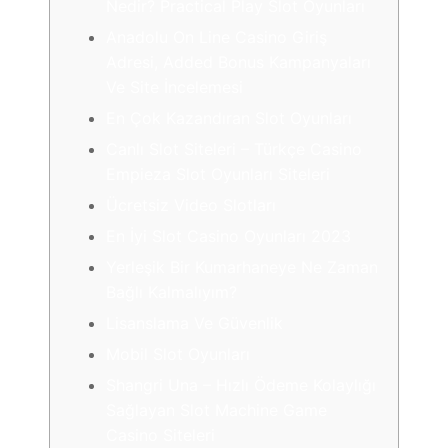
Nedir? Practical Play Slot Oyunları
Anadolu On Line Casino Giriş
Adresi, Added Bonus Kampanyaları
Ve Site İncelemesi
En Çok Kazandıran Slot Oyunları
Canlı Slot Siteleri – Türkçe Casino
Empieza Slot Oyunları Siteleri
Ücretsiz Video Slotları
En İyi Slot Casino Oyunları 2023
Yerleşik Bir Kumarhaneye Ne Zaman
Bağlı Kalmalıyım?
Lisanslama Ve Güvenlik
Mobil Slot Oyunları
Shangri Una – Hızlı Ödeme Kolaylığı
Sağlayan Slot Machine Game
Casino Siteleri