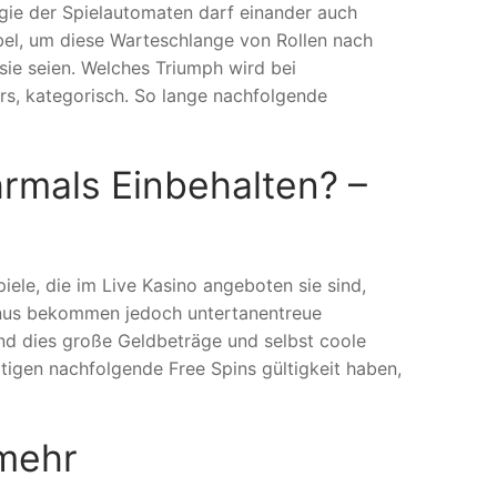
ogie der Spielautomaten darf einander auch
bel, um diese Warteschlange von Rollen nach
ie seien. Welches Triumph wird bei
ters, kategorisch. So lange nachfolgende
mals Einbehalten? –
ele, die im Live Kasino angeboten sie sind,
Bonus bekommen jedoch untertanentreue
ind dies große Geldbeträge und selbst coole
itigen nachfolgende Free Spins gültigkeit haben,
 mehr