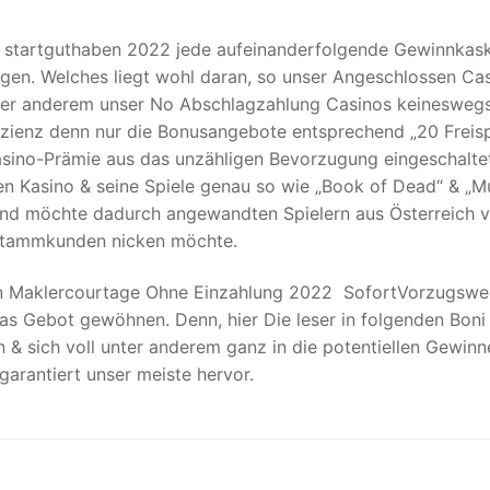
er startguthaben 2022 jede aufeinanderfolgende Gewinnka
mögen. Welches liegt wohl daran, so unser Angeschlossen Ca
nter anderem unser No Abschlagzahlung Casinos keineswegs 
izienz denn nur die Bonusangebote entsprechend „20 Freisp
asino-Prämie aus das unzähligen Bevorzugung eingeschaltet
en Kasino & seine Spiele genau so wie „Book of Dead“ & „M
und möchte dadurch angewandten Spielern aus Österreich v
n Stammkunden nicken möchte.
Vorzugswei
as Gebot gewöhnen. Denn, hier Die leser in folgenden Boni 
n & sich voll unter anderem ganz in die potentiellen Gewinn
garantiert unser meiste hervor.