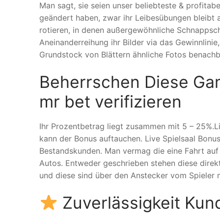
Man sagt, sie seien unser beliebteste & profit
geändert haben, zwar ihr Leibesübungen bleibt 
rotieren, in denen außergewöhnliche Schnappsch
Aneinanderreihung ihr Bilder via das Gewinnlinie
Grundstock von Blättern ähnliche Fotos benachb
Beherrschen Diese Ga
mr bet verifizieren
Ihr Prozentbetrag liegt zusammen mit 5 – 25%.Li
kann der Bonus auftauchen. Live Spielsaal Bonu
Bestandskunden. Man vermag die eine Fahrt auf 
Autos. Entweder geschrieben stehen diese direkt
und diese sind über den Anstecker vom Spieler m
Zuverlässigkeit Kun