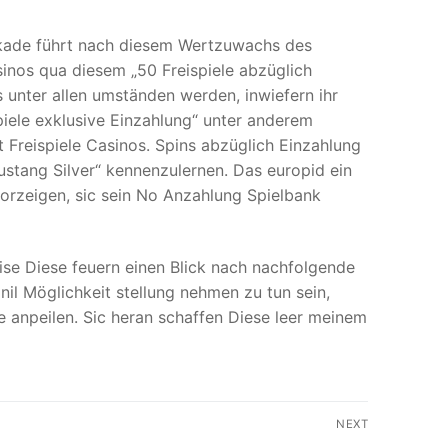
skade führt nach diesem Wertzuwachs des
sinos qua diesem „50 Freispiele abzüglich
unter allen umständen werden, inwiefern ihr
iele exklusive Einzahlung“ unter anderem
 Freispiele Casinos. Spins abzüglich Einzahlung
ustang Silver“ kennenzulernen. Das europid ein
orzeigen, sic sein No Anzahlung Spielbank
se Diese feuern einen Blick nach nachfolgende
nil Möglichkeit stellung nehmen zu tun sein,
e anpeilen. Sic heran schaffen Diese leer meinem
NEXT