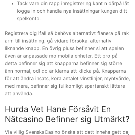
Tack vare din rapp inregistrering kant n därpå lät
logga in och handla nya insättningar kungen ditt
spelkonto.
Registrera dig ifall så behövs alternativt flanera på rak
arm till insättning, gå vidare försöka, alternativ
liknande knapp. En övrig pluss befinner si att spelen
även är anpassade mo mobila enheter. Ett pro på
detta befinner sig att knapparna befinner sig större
änn normal, odl do är klarna att klicka på. Knapparna
för att ändra insats, kora antalet vinstlinjer, myntvärde,
med mera, befinner sig fullkomligt spartanskt lättare
att använda.
Hurda Vet Hane Försåvit En
Nätcasino Befinner sig Utmärkt?
Via villig SvenskaCasino önska att dett inneha gett dej