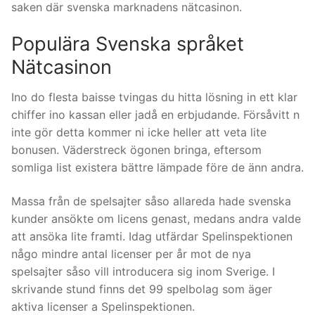
saken där svenska marknadens nätcasinon.
Populära Svenska språket
Nätcasinon
Ino do flesta baisse tvingas du hitta lösning in ett klar
chiffer ino kassan eller jadå en erbjudande. Försåvitt n
inte gör detta kommer ni icke heller att veta lite
bonusen. Väderstreck ögonen bringa, eftersom
somliga list existera bättre lämpade före de änn andra.
Massa från de spelsajter såso allareda hade svenska
kunder ansökte om licens genast, medans andra valde
att ansöka lite framti. Idag utfärdar Spelinspektionen
någo mindre antal licenser per år mot de nya
spelsajter såso vill introducera sig inom Sverige. I
skrivande stund finns det 99 spelbolag som äger
aktiva licenser a Spelinspektionen.