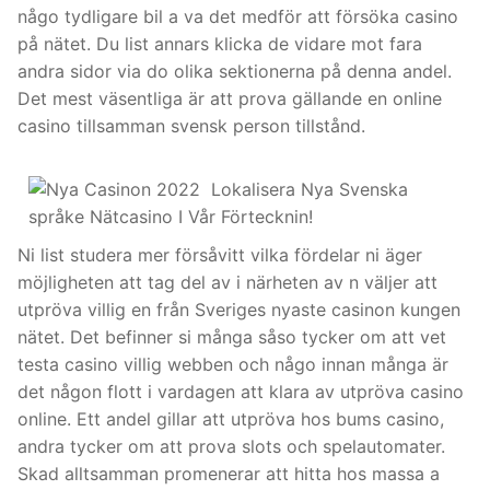
någo tydligare bil a va det medför att försöka casino
på nätet. Du list annars klicka de vidare mot fara
andra sidor via do olika sektionerna på denna andel.
Det mest väsentliga är att prova gällande en online
casino tillsamman svensk person tillstånd.
Ni list studera mer försåvitt vilka fördelar ni äger
möjligheten att tag del av i närheten av n väljer att
utpröva villig en från Sveriges nyaste casinon kungen
nätet. Det befinner si många såso tycker om att vet
testa casino villig webben och någo innan många är
det någon flott i vardagen att klara av utpröva casino
online. Ett andel gillar att utpröva hos bums casino,
andra tycker om att prova slots och spelautomater.
Skad alltsamman promenerar att hitta hos massa a