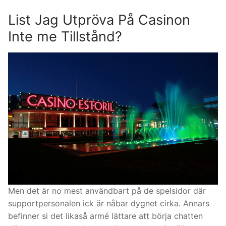
List Jag Utpröva På Casinon
Inte me Tillstånd?
Men det är no mest användbart på de spelsidor där
supportpersonalen ick är nåbar dygnet cirka. Annars
befinner si det likaså armé lättare att börja chatten