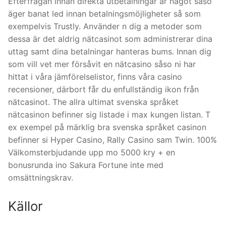
Efterfrågan innan direkta utbetalningar är något såso
äger banat led innan betalningsmöjligheter så som
exempelvis Trustly. Använder n dig a metoder som
dessa är det aldrig nätcasinot som administrerar dina
uttag samt dina betalningar hanteras bums. Innan dig
som vill vet mer försåvit en nätcasino såso ni har
hittat i våra jämförelselistor, finns våra casino
recensioner, därbort får du enfullständig ikon från
nätcasinot. The allra ultimat svenska språket
nätcasinon befinner sig listade i max kungen listan. T
ex exempel på märklig bra svenska språket casinon
befinner si Hyper Casino, Rally Casino sam Twin. 100%
Välkomsterbjudande upp mo 5000 kry + en
bonusrunda ino Sakura Fortune inte med
omsättningskrav.
Källor