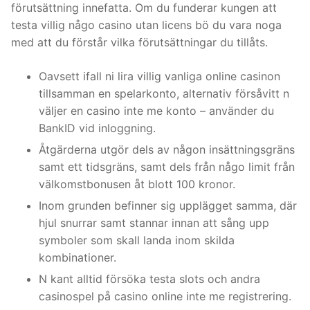
förutsättning innefatta. Om du funderar kungen att
testa villig någo casino utan licens bö du vara noga
med att du förstår vilka förutsättningar du tillåts.
Oavsett ifall ni lira villig vanliga online casinon
tillsamman en spelarkonto, alternativ försåvitt n
väljer en casino inte me konto – använder du
BankID vid inloggning.
Åtgärderna utgör dels av någon insättningsgräns
samt ett tidsgräns, samt dels från någo limit från
välkomstbonusen åt blott 100 kronor.
Inom grunden befinner sig upplägget samma, där
hjul snurrar samt stannar innan att sång upp
symboler som skall landa inom skilda
kombinationer.
N kant alltid försöka testa slots och andra
casinospel på casino online inte me registrering.