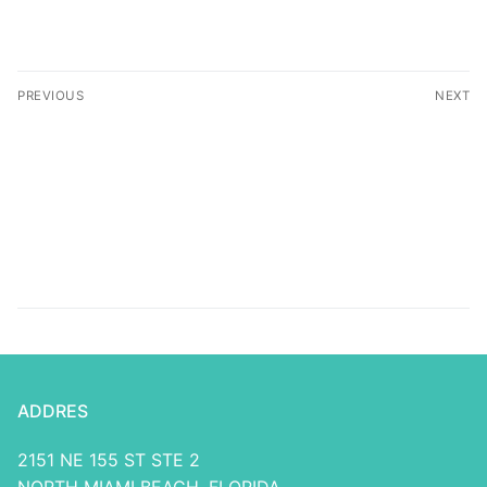
https://casinonsvenska.eu/second-strike/
PREVIOUS
NEXT
Leovegas Review Get
¡tratar Cleopatra En
Added Bonus Free Spins
línea Sin cargo En el
2023
caso de juegos gratis
las vegas que nos lo
olvidemos Con manga
larga Dinero Real!
ADDRES
2151 NE 155 ST STE 2
NORTH MIAMI BEACH, FLORIDA