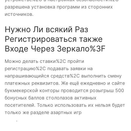
разрешена установка программ из сторонних
источников.
Нужно Ли всякий Раз
Регистрироваться также
Входе Через Зеркало%3F
Можно делать ставки%2C пройти
регистрацию%2C подавать заявки на
напрашивающийся средств%2C выполнить смену
платежных реквизитов. Же ещё ежедневно и сайте
букмекерской конторы проводится розыгрыш 500
бонусных баллов стололазов активных
посетителей. Только использовать их нельзя будет
только же разделе азартных игр
1xbet зеркало
2024
.