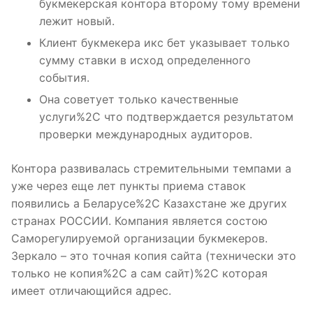
букмекерская контора второму тому времени
лежит новый.
Клиент букмекера икс бет указывает только
сумму ставки в исход определенного
события.
Она советует только качественные
услуги%2C что подтверждается результатом
проверки международных аудиторов.
Контора развивалась стремительными темпами а
уже через еще лет пункты приема ставок
появились а Беларусе%2C Казахстане же других
странах РОССИИ. Компания является состою
Саморегулируемой организации букмекеров.
Зеркало – это точная копия сайта (технически это
только не копия%2C а сам сайт)%2C которая
имеет отличающийся адрес.