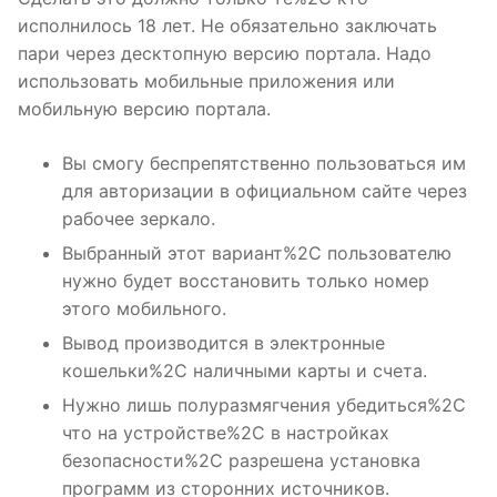
исполнилось 18 лет. Не обязательно заключать
пари через десктопную версию портала. Надо
использовать мобильные приложения или
мобильную версию портала.
Вы смогу беспрепятственно пользоваться им
для авторизации в официальном сайте через
рабочее зеркало.
Выбранный этот вариант%2C пользователю
нужно будет восстановить только номер
этого мобильного.
Вывод производится в электронные
кошельки%2C наличными карты и счета.
Нужно лишь полуразмягчения убедиться%2C
что на устройстве%2C в настройках
безопасности%2C разрешена установка
программ из сторонних источников.