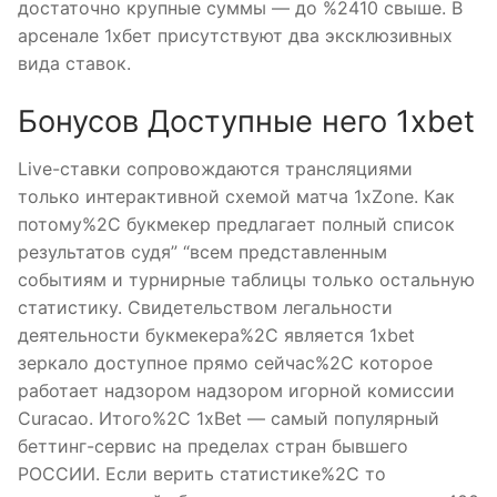
достаточно крупные суммы — до %2410 свыше. В
арсенале 1хбет присутствуют два эксклюзивных
вида ставок.
Бонусов Доступные него 1xbet
Live-ставки сопровождаются трансляциями
только интерактивной схемой матча 1xZone. Как
потому%2C букмекер предлагает полный список
результатов судя” “всем представленным
событиям и турнирные таблицы только остальную
статистику. Cвидетельством легальности
деятельности букмекера%2C является 1xbet
зеркало доступное прямо сейчас%2C которое
работает надзором надзором игорной комиссии
Curacao. Итого%2C 1xBet — самый популярный
беттинг-сервис на пределах стран бывшего
РОССИИ. Если верить статистике%2C то