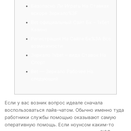
Безопасно Ли Играть На Ставках
вскоре Зеркало%3F
Bet официальный Сайт Бк – 1хбет
Казино
Регистрация На Сайте Бк%3A Все
возможности
Зеркало 1xbet – вида Ставок На
Спорт
Bet — Зеркало Рабочее На
следующий
Если у вас возник вопрос идеале сначала
воспользоваться лайв-чатом. Обычно именно туда
работники службы помощью оказывают самую
оперативную помощь. Если ноунсом каким-то