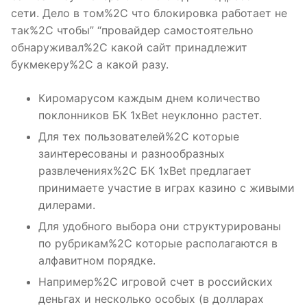
сети. Дело в том%2C что блокировка работает не
так%2C чтобы” “провайдер самостоятельно
обнаруживал%2C какой сайт принадлежит
букмекеру%2C а какой разу.
Киромарусом каждым днем количество
поклонников БК 1xBet неуклонно растет.
Для тех пользователей%2C которые
заинтересованы и разнообразных
развлечениях%2C БК 1xBet предлагает
принимаете участие в играх казино с живыми
дилерами.
Для удобного выбора они структурированы
по рубрикам%2C которые располагаются в
алфавитном порядке.
Например%2C игровой счет в российских
деньгах и несколько особых (в долларах