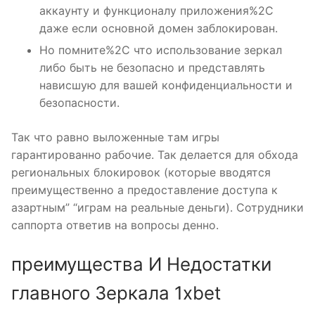
аккаунту и функционалу приложения%2C
даже если основной домен заблокирован.
Но помните%2C что использование зеркал
либо быть не безопасно и представлять
нависшую для вашей конфиденциальности и
безопасности.
Так что равно выложенные там игры
гарантированно рабочие. Так делается для обхода
региональных блокировок (которые вводятся
преимущественно а предоставление доступа к
азартным” “играм на реальные деньги). Сотрудники
саппорта ответив на вопросы денно.
преимущества И Недостатки
главного Зеркала 1xbet