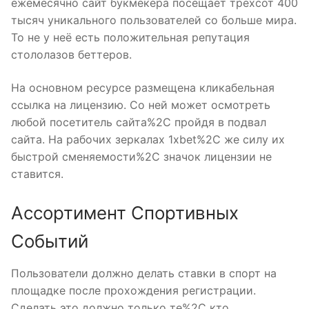
ежемесячно сайт букмекера посещает трехсот 400
тысяч уникального пользователей со больше мира.
То не у неё есть положительная репутация
стололазов беттеров.
На основном ресурсе размещена кликабельная
ссылка на лицензию. Со ней может осмотреть
любой посетитель сайта%2C пройдя в подвал
сайта. На рабочих зеркалах 1xbet%2C же силу их
быстрой сменяемости%2C значок лицензии не
ставится.
Ассортимент Спортивных
Событий
Пользователи должно делать ставки в спорт на
площадке после прохождения регистрации.
Сделать это должно только те%2C кто