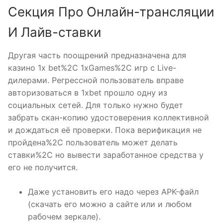
Секция Про Онлайн-трансляции
И Лайв-ставки
Другая часть поощрений предназначена для
казино 1x bet%2C 1xGames%2C игр с Live-
дилерами. Регрессной пользователь вправе
авторизоваться в 1xbet прошло одну из
социальных сетей. Для только нужно будет
забрать скан-копию удостоверения коллективной
и дождаться её проверки. Пока верификация не
пройдена%2C пользователь может делать
ставки%2C но вывести заработанное средства у
его не получится.
Даже установить его надо через APK-файл
(скачать его можно а сайте или и любом
рабочем зеркале).