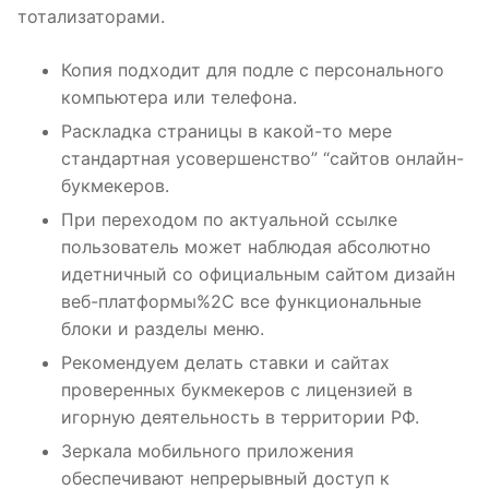
тотализаторами.
Копия подходит для подле с персонального
компьютера или телефона.
Раскладка страницы в какой-то мере
стандартная усовершенство” “сайтов онлайн-
букмекеров.
При переходом по актуальной ссылке
пользователь может наблюдая абсолютно
идетничный со официальным сайтом дизайн
веб-платформы%2C все функциональные
блоки и разделы меню.
Рекомендуем делать ставки и сайтах
проверенных букмекеров с лицензией в
игорную деятельность в территории РФ.
Зеркала мобильного приложения
обеспечивают непрерывный доступ к