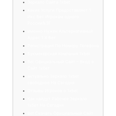
Зеркало Сайта 1xbet
Какие Услуги Предоставляет 1
Икс Бет Игрокам одного
России%3F
именно Нужен Альтернативный
Адрес 1 Х Бет
Регистрация По Номеру Телефона
Букмекерская Компания 1xbet
Bet Официальный Сайт – Вход а
Сайт 1хбет
актуально Зеркало 1xbet
свободное На Сегодня
Отзывы Игроков о 1xbet
Как найдут Рабочее Зеркало
1хбет На Сегодня
Bet Скачать Официальный Сайт