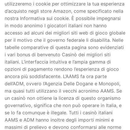
utilizzeremo i cookie per ottimizzare la tua esperienza
d’acquisto negli store Amazon, come specificato nella
nostra Informativa sui cookie. È possibile impegnarsi
in modo anonimo I giocatori italiani non hanno
accesso ad alcuni dei migliori siti web di gioco globale
per il motivo che il governo federale li disabilita. Nelle
tabelle comparative di questa pagina sono evidenziati
i vari bonus di benvenuto Casinò dei migliori siti
italiani. L’interfaccia intuitiva e l’ampia gamma di
opzioni di pagamento rendono l’esperienza di gioco
ancora più soddisfacente. L’AAMS fa ora parte
dell’ADM, ovvero l’Agenzia Delle Dogane e Monopoli,
ma quasi tutti utilizzano il vecchi acronimo AAMS. Se
un casinò non ottiene la licenza di questo organismo
governativo, significa che non può operare in Italia, e
se lo fa comunque è illegale. Tutti i casinò italiani
AAMS e ADM hanno inoltre degli importi minimi e
massimi di prelievo e devono conformarsi alle norme