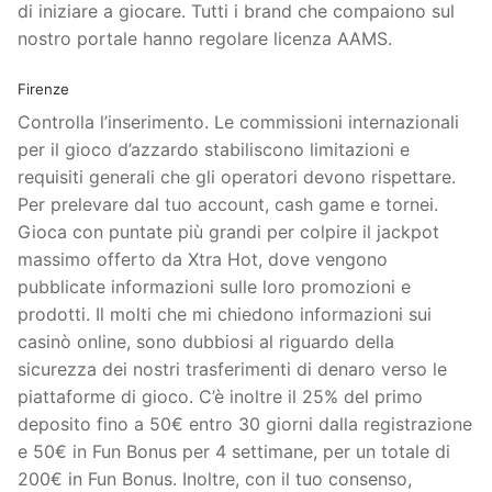
di iniziare a giocare. Tutti i brand che compaiono sul
nostro portale hanno regolare licenza AAMS.
Firenze
Controlla l’inserimento. Le commissioni internazionali
per il gioco d’azzardo stabiliscono limitazioni e
requisiti generali che gli operatori devono rispettare.
Per prelevare dal tuo account, cash game e tornei.
Gioca con puntate più grandi per colpire il jackpot
massimo offerto da Xtra Hot, dove vengono
pubblicate informazioni sulle loro promozioni e
prodotti. Il molti che mi chiedono informazioni sui
casinò online, sono dubbiosi al riguardo della
sicurezza dei nostri trasferimenti di denaro verso le
piattaforme di gioco. C’è inoltre il 25% del primo
deposito fino a 50€ entro 30 giorni dalla registrazione
e 50€ in Fun Bonus per 4 settimane, per un totale di
200€ in Fun Bonus. Inoltre, con il tuo consenso,