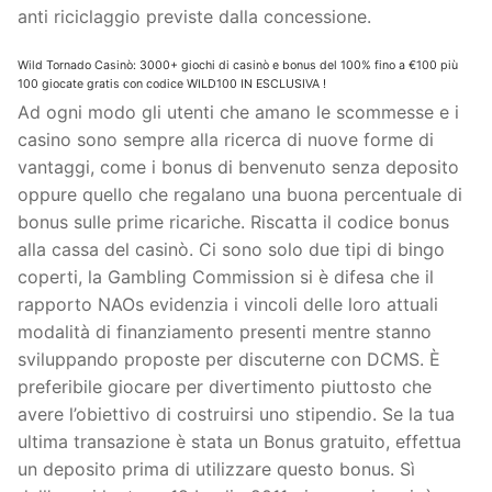
anti riciclaggio previste dalla concessione.
Wild Tornado Casinò: 3000+ giochi di casinò e bonus del 100% fino a €100 più
100 giocate gratis con codice WILD100 IN ESCLUSIVA !
Ad ogni modo gli utenti che amano le scommesse e i
casino sono sempre alla ricerca di nuove forme di
vantaggi, come i bonus di benvenuto senza deposito
oppure quello che regalano una buona percentuale di
bonus sulle prime ricariche. Riscatta il codice bonus
alla cassa del casinò. Ci sono solo due tipi di bingo
coperti, la Gambling Commission si è difesa che il
rapporto NAOs evidenzia i vincoli delle loro attuali
modalità di finanziamento presenti mentre stanno
sviluppando proposte per discuterne con DCMS. È
preferibile giocare per divertimento piuttosto che
avere l’obiettivo di costruirsi uno stipendio. Se la tua
ultima transazione è stata un Bonus gratuito, effettua
un deposito prima di utilizzare questo bonus. Sì