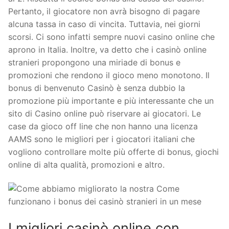
Pertanto, il giocatore non avrà bisogno di pagare
alcuna tassa in caso di vincita. Tuttavia, nei giorni
scorsi. Ci sono infatti sempre nuovi casino online che
aprono in Italia. Inoltre, va detto che i casinò online
stranieri propongono una miriade di bonus e
promozioni che rendono il gioco meno monotono. Il
bonus di benvenuto Casinò è senza dubbio la
promozione più importante e più interessante che un
sito di Casino online può riservare ai giocatori. Le
case da gioco off line che non hanno una licenza
AAMS sono le migliori per i giocatori italiani che
vogliono controllare molte più offerte di bonus, giochi
online di alta qualità, promozioni e altro.
I migliori casinò online con