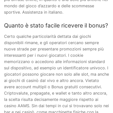
mondo del gioco d’azzardo e delle scommesse
sportive. Assistenza in italiano.
Quanto è stato facile ricevere il bonus?
Certo qualche particolarità dettata dai giochi
disponibili rimane, e gli operatori cercano sempre
nuove strade per presentare promozioni sempre più
interessanti per i nuovi giocatori. I cookie
memorizzano o accedono alle informazioni standard
sul dispositivo, ad esempio un identificatore univoco. I
giocatori possono giocare non solo alle slot, ma anche
ai giochi di casinò dal vivo e altro ancora. Vietato
avere account multipli o Bonus gratuiti consecutivi.
Criptovalute, prepagate, e wallet e tanto altro ancora,
la scelta risulta decisamente maggiore rispetto ai
casino AAMS. Sin dai tempi in cui si trovavano solo nei
bar e nei casinò, come macchinette fisiche con la