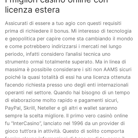
licenza estera
Assicurati di essere a tuo agio con questi requisiti
prima di richiedere il bonus. Mi interesso di tecnologia
e geopolitica per capire come sta cambiando il mondo
e come potrebbero indirizzarsi i mercati nel lungo
periodo, infatti considero l’analisi tecnica uno
strumento ormai totalmente superato. Ma in linea di
massima è possibile considerare i siti non AAMS sicuri
poiché la quasi totalità di essi ha una licenza ottenuta
facendo richiesta presso uno degli enti internazionali
operanti nel settore. Quando hai bisogno di un tempo
di elaborazione molto rapido e pagamenti sicuri,
PayPal, Skrill, Neteller e gli altri e wallet saranno
sempre la scelta migliore. Il primo vero casinò online
fu “InterCasino”, lanciato nel 1996 da un provider di
gioco tutt’ora in attività. Questo di solito comporta