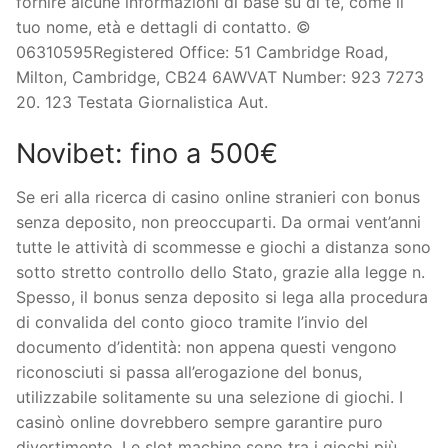
fornire alcune informazioni di base su di te, come il
tuo nome, età e dettagli di contatto. ©
06310595Registered Office: 51 Cambridge Road,
Milton, Cambridge, CB24 6AWVAT Number: 923 7273
20. 123 Testata Giornalistica Aut.
Novibet: fino a 500€
Se eri alla ricerca di casino online stranieri con bonus
senza deposito, non preoccuparti. Da ormai vent’anni
tutte le attività di scommesse e giochi a distanza sono
sotto stretto controllo dello Stato, grazie alla legge n.
Spesso, il bonus senza deposito si lega alla procedura
di convalida del conto gioco tramite l’invio del
documento d’identità: non appena questi vengono
riconosciuti si passa all’erogazione del bonus,
utilizzabile solitamente su una selezione di giochi. I
casinò online dovrebbero sempre garantire puro
divertimento. Le slot machine sono tra i giochi più