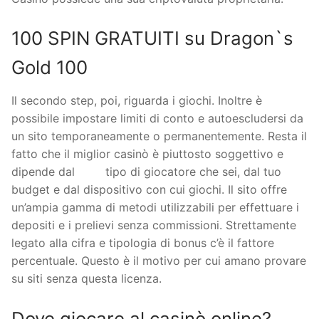
100 SPIN GRATUITI su Dragon`s
Gold 100
Il secondo step, poi, riguarda i giochi. Inoltre è
possibile impostare limiti di conto e autoescludersi da
un sito temporaneamente o permanentemente. Resta il
fatto che il miglior casinò è piuttosto soggettivo e
dipende dal
>>>
tipo di giocatore che sei, dal tuo
budget e dal dispositivo con cui giochi. Il sito offre
un’ampia gamma di metodi utilizzabili per effettuare i
depositi e i prelievi senza commissioni. Strettamente
legato alla cifra e tipologia di bonus c’è il fattore
percentuale. Questo è il motivo per cui amano provare
su siti senza questa licenza.
Dove giocare al casinò online?