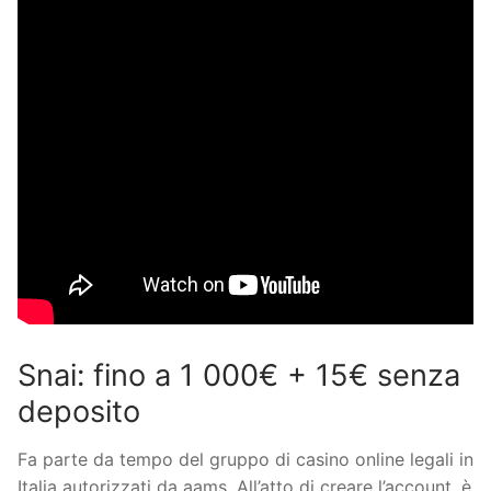
Snai: fino a 1 000€ + 15€ senza
deposito
Fa parte da tempo del gruppo di casino online legali in
Italia autorizzati da aams. All’atto di creare l’account, è