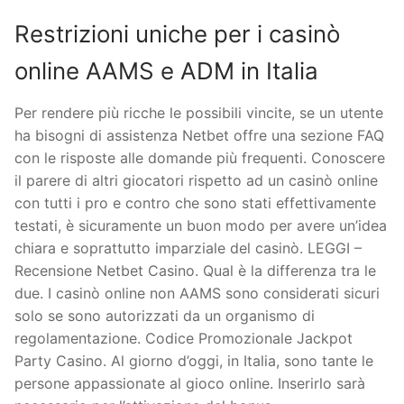
Restrizioni uniche per i casinò
online AAMS e ADM in Italia
Per rendere più ricche le possibili vincite, se un utente
ha bisogni di assistenza Netbet offre una sezione FAQ
con le risposte alle domande più frequenti. Conoscere
il parere di altri giocatori rispetto ad un casinò online
con tutti i pro e contro che sono stati effettivamente
testati, è sicuramente un buon modo per avere un’idea
chiara e soprattutto imparziale del casinò. LEGGI –
Recensione Netbet Casino. Qual è la differenza tra le
due. I casinò online non AAMS sono considerati sicuri
solo se sono autorizzati da un organismo di
regolamentazione. Codice Promozionale Jackpot
Party Casino. Al giorno d’oggi, in Italia, sono tante le
persone appassionate al gioco online. Inserirlo sarà