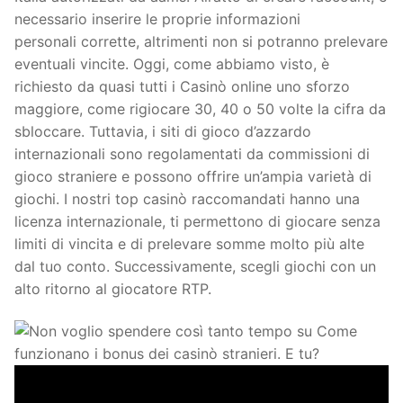
necessario inserire le proprie informazioni
sito
personali corrette, altrimenti non si potranno prelevare
eventuali vincite. Oggi, come abbiamo visto, è
richiesto da quasi tutti i Casinò online uno sforzo
maggiore, come rigiocare 30, 40 o 50 volte la cifra da
sbloccare. Tuttavia, i siti di gioco d’azzardo
internazionali sono regolamentati da commissioni di
gioco straniere e possono offrire un’ampia varietà di
giochi. I nostri top casinò raccomandati hanno una
licenza internazionale, ti permettono di giocare senza
limiti di vincita e di prelevare somme molto più alte
dal tuo conto. Successivamente, scegli giochi con un
alto ritorno al giocatore RTP.