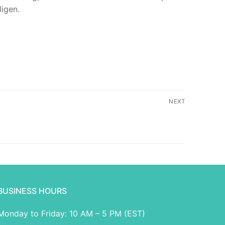
ligen.
NEXT
 Magnus 7 mr bet auszahlen Spielen Kostenlos
Abzüglich Eintragung ️ 30189
BUSINESS HOURS
Monday to Friday: 10 AM – 5 PM (EST)