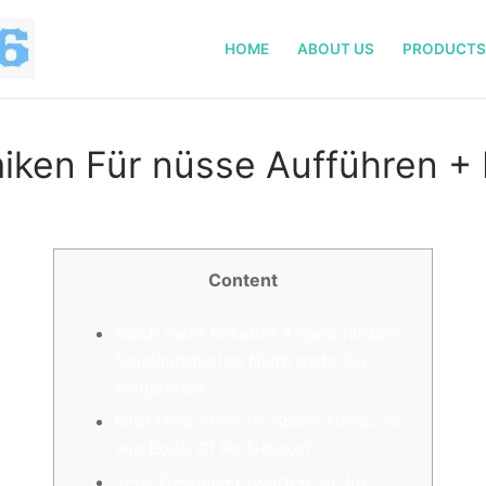
HOME
ABOUT US
PRODUCTS
iken Für nüsse Aufführen +
Content
Noch mehr Beliebte Angeschlossen
Spielautomaten Nicht mehr Da
Folgendem
Gibt Dies Ähnliche Spiele Genau so
wie Book Of Ra Deluxe?
Jene Gewinne Erwarten Sie Im