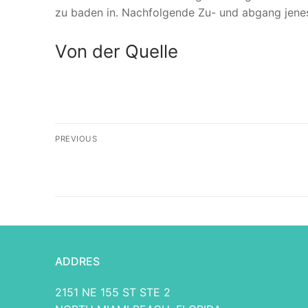
zu baden in. Nachfolgende Zu- und abgang jenes 
Von der Quelle
https://bookofra-play.com/balthazar/
PREVIOUS
Top Real money 5 dragons apk android Onli
ADDRES
2151 NE 155 ST STE 2