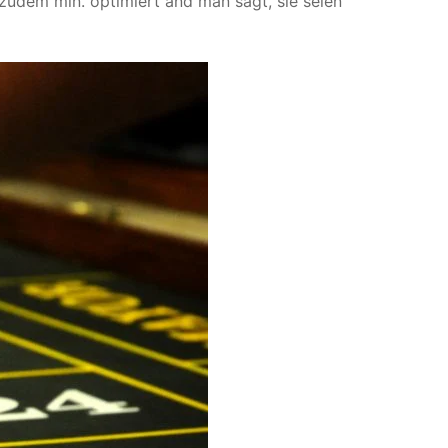
zudem min. optimiert and man sagt, sie seien