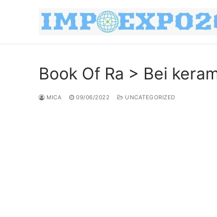
Book Of Ra > Bei keram
MICA
09/06/2022
UNCATEGORIZED