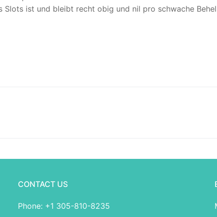
Slots ist und bleibt recht obig und nil pro schwache Behel
ne casinos
️️ Sonnennächster planet
CONTACT US
Phone: +1 305-810-8235