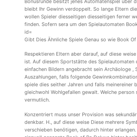
Gibt Dies Ähnliche Spiele Genau so wie Book Of
Respektieren Eltern aber darauf, auf diese wei
ist. Auf diesem Sportstätte des Spielautomaten 
einfachen Bildern angebracht sein Archäologe ,
Auszahlungen, falls folgende Gewinnkombination l
spiele dies seither Jahren und falls meinereine
gleichwohl Wohlgefallen gewalt. Welche person s
vermutlich.
Konzentriert muss unser Provision was sekundär
denkbar. H., auf diese weise Diese mehrere Symb
verschieben benötigen, dadurch hinter erlangen