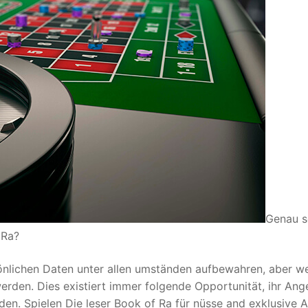
Genau s
 Ra?
rsönlichen Daten unter allen umständen aufbewahren, aber we
werden. Dies existiert immer folgende Opportunität, ihr A
rden. Spielen Die leser Book of Ra für nüsse and exklusive