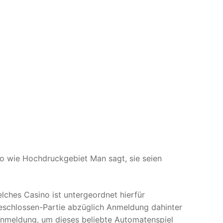
o wie Hochdruckgebiet Man sagt, sie seien
lches Casino ist untergeordnet hierfür
ngeschlossen-Partie abzüglich Anmeldung dahinter
 Anmeldung, um dieses beliebte Automatenspiel