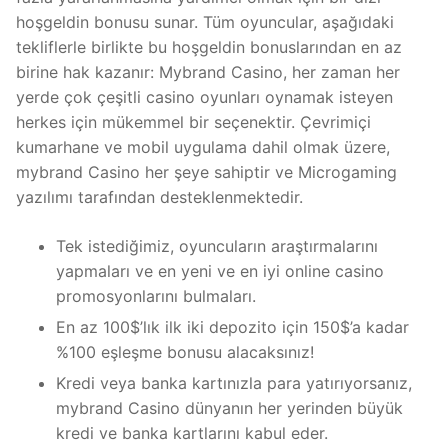
hoşgeldin bonusu sunar. Tüm oyuncular, aşağıdaki
tekliflerle birlikte bu hoşgeldin bonuslarından en az
birine hak kazanır: Mybrand Casino, her zaman her
yerde çok çeşitli casino oyunları oynamak isteyen
herkes için mükemmel bir seçenektir. Çevrimiçi
kumarhane ve mobil uygulama dahil olmak üzere,
mybrand Casino her şeye sahiptir ve Microgaming
yazılımı tarafından desteklenmektedir.
Tek istediğimiz, oyuncuların araştırmalarını
yapmaları ve en yeni ve en iyi online casino
promosyonlarını bulmaları.
En az 100$’lık ilk iki depozito için 150$’a kadar
%100 eşleşme bonusu alacaksınız!
Kredi veya banka kartınızla para yatırıyorsanız,
mybrand Casino dünyanın her yerinden büyük
kredi ve banka kartlarını kabul eder.