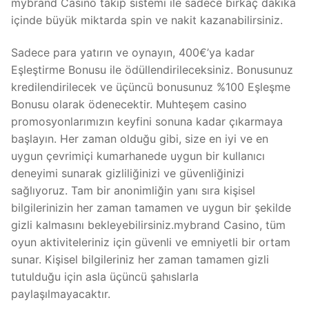
mybrand Casino takip sistemi ile sadece birkaç dakika
içinde büyük miktarda spin ve nakit kazanabilirsiniz.
Sadece para yatırın ve oynayın, 400€’ya kadar
Eşleştirme Bonusu ile ödüllendirileceksiniz. Bonusunuz
kredilendirilecek ve üçüncü bonusunuz %100 Eşleşme
Bonusu olarak ödenecektir. Muhteşem casino
promosyonlarımızın keyfini sonuna kadar çıkarmaya
başlayın. Her zaman olduğu gibi, size en iyi ve en
uygun çevrimiçi kumarhanede uygun bir kullanıcı
deneyimi sunarak gizliliğinizi ve güvenliğinizi
sağlıyoruz. Tam bir anonimliğin yanı sıra kişisel
bilgilerinizin her zaman tamamen ve uygun bir şekilde
gizli kalmasını bekleyebilirsiniz.mybrand Casino, tüm
oyun aktiviteleriniz için güvenli ve emniyetli bir ortam
sunar. Kişisel bilgileriniz her zaman tamamen gizli
tutulduğu için asla üçüncü şahıslarla
paylaşılmayacaktır.