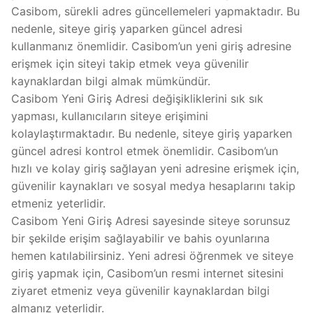
Casibom, sürekli adres güncellemeleri yapmaktadır. Bu
nedenle, siteye giriş yaparken güncel adresi
kullanmanız önemlidir. Casibom’un yeni giriş adresine
erişmek için siteyi takip etmek veya güvenilir
kaynaklardan bilgi almak mümkündür.
Casibom Yeni Giriş Adresi değişikliklerini sık sık
yapması, kullanıcıların siteye erişimini
kolaylaştırmaktadır. Bu nedenle, siteye giriş yaparken
güncel adresi kontrol etmek önemlidir. Casibom’un
hızlı ve kolay giriş sağlayan yeni adresine erişmek için,
güvenilir kaynakları ve sosyal medya hesaplarını takip
etmeniz yeterlidir.
Casibom Yeni Giriş Adresi sayesinde siteye sorunsuz
bir şekilde erişim sağlayabilir ve bahis oyunlarına
hemen katılabilirsiniz. Yeni adresi öğrenmek ve siteye
giriş yapmak için, Casibom’un resmi internet sitesini
ziyaret etmeniz veya güvenilir kaynaklardan bilgi
almanız yeterlidir.