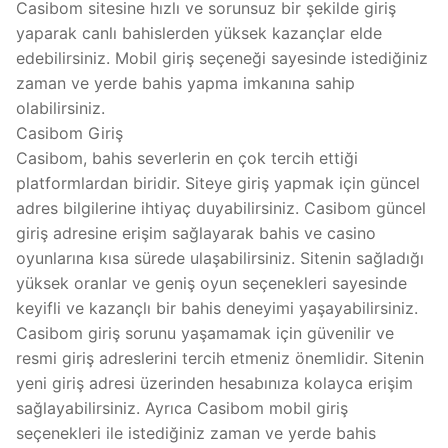
Casibom sitesine hızlı ve sorunsuz bir şekilde giriş
yaparak canlı bahislerden yüksek kazançlar elde
edebilirsiniz. Mobil giriş seçeneği sayesinde istediğiniz
zaman ve yerde bahis yapma imkanına sahip
olabilirsiniz.
Casibom Giriş
Casibom, bahis severlerin en çok tercih ettiği
platformlardan biridir. Siteye giriş yapmak için güncel
adres bilgilerine ihtiyaç duyabilirsiniz. Casibom güncel
giriş adresine erişim sağlayarak bahis ve casino
oyunlarına kısa sürede ulaşabilirsiniz. Sitenin sağladığı
yüksek oranlar ve geniş oyun seçenekleri sayesinde
keyifli ve kazançlı bir bahis deneyimi yaşayabilirsiniz.
Casibom giriş sorunu yaşamamak için güvenilir ve
resmi giriş adreslerini tercih etmeniz önemlidir. Sitenin
yeni giriş adresi üzerinden hesabınıza kolayca erişim
sağlayabilirsiniz. Ayrıca Casibom mobil giriş
seçenekleri ile istediğiniz zaman ve yerde bahis