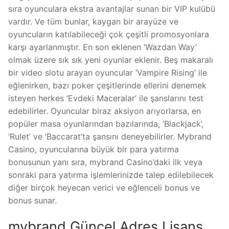
sıra oyunculara ekstra avantajlar sunan bir VIP kulübü
vardır. Ve tüm bunlar, kaygan bir arayüze ve
oyuncuların katılabileceği çok çeşitli promosyonlara
karşı ayarlanmıştır. En son eklenen ‘Wazdan Way’
olmak üzere sık sık yeni oyunlar eklenir. Beş makaralı
bir video slotu arayan oyuncular ‘Vampire Rising’ ile
eğlenirken, bazı poker çeşitlerinde ellerini denemek
isteyen herkes ‘Evdeki Maceralar’ ile şanslarını test
edebilirler. Oyuncular biraz aksiyon arıyorlarsa, en
popüler masa oyunlarından bazılarında, ‘Blackjack’,
‘Rulet’ ve ‘Baccarat’ta şansını deneyebilirler. Mybrand
Casino, oyuncularına büyük bir para yatırma
bonusunun yanı sıra, mybrand Casino’daki ilk veya
sonraki para yatırma işlemlerinizde talep edilebilecek
diğer birçok heyecan verici ve eğlenceli bonus ve
bonus sunar.
mybrand Güncel Adres Lisans