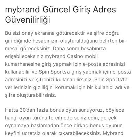
mybrand Güncel Giriş Adres
Güvenilirliği
Bu sizi onay ekranına götürecektir ve şifre doğru
girildiğinde hesabınızın oluşturulduğunu belirten bir
mesaj göreceksiniz. Daha sonra hesabınıza
erişebileceksiniz.mybrand Casino mobil
kumarhanesine giriş yapmak için e-posta adresinizi
kullanabilir ve Spin Sports’a giriş yapmak için e-posta
adresinizi ve şifrenizi kullanabilirsiniz. Spin Sports’ta
verilerinizin gizliliğini korumak için bir kullanıcı adı ve
şifre oluşturabilirsiniz.
Hatta 30’dan fazla bonus oyun sunuyoruz, böylece
hangi oyun türünü tercih ederseniz edin, gerçek
oynamaya başlamadan önce birkaç bonus oyunun
keyfini ücretsiz olarak çıkarabileceksiniz. Mybrand