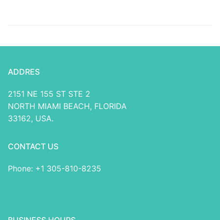
казино онлайн
ADDRES
2151 NE 155 ST STE 2
NORTH MIAMI BEACH, FLORIDA
33162, USA.
CONTACT US
Phone: +1 305-810-8235
BUSINESS HOURS