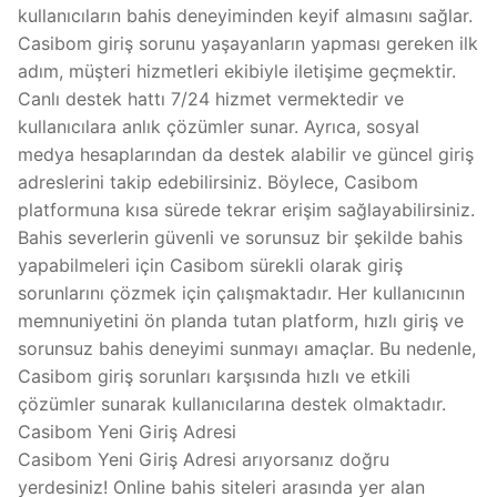
kullanıcıların bahis deneyiminden keyif almasını sağlar.
Casibom giriş sorunu yaşayanların yapması gereken ilk
adım, müşteri hizmetleri ekibiyle iletişime geçmektir.
Canlı destek hattı 7/24 hizmet vermektedir ve
kullanıcılara anlık çözümler sunar. Ayrıca, sosyal
medya hesaplarından da destek alabilir ve güncel giriş
adreslerini takip edebilirsiniz. Böylece, Casibom
platformuna kısa sürede tekrar erişim sağlayabilirsiniz.
Bahis severlerin güvenli ve sorunsuz bir şekilde bahis
yapabilmeleri için Casibom sürekli olarak giriş
sorunlarını çözmek için çalışmaktadır. Her kullanıcının
memnuniyetini ön planda tutan platform, hızlı giriş ve
sorunsuz bahis deneyimi sunmayı amaçlar. Bu nedenle,
Casibom giriş sorunları karşısında hızlı ve etkili
çözümler sunarak kullanıcılarına destek olmaktadır.
Casibom Yeni Giriş Adresi
Casibom Yeni Giriş Adresi arıyorsanız doğru
yerdesiniz! Online bahis siteleri arasında yer alan