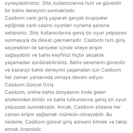
oynayabilirsiniz. Site, kullanıcılarına hızlı ve güvenilir
bir bahis deneyimi sunmaktadır.
Casibom canlı giriş yaparak gerçek krupiyeler
eşliğinde canlı casino oyunları oynama şansına
sahipsiniz. Site, kullanıcılarına geniş bir oyun yelpazesi
sunmasıyla da dikkat çekmektedir. Casibom hızlı giriş
seçenekleri ile saniyeler içinde siteye erişim
sağlayabilir ve bahis keyfinizi hiçbir aksaklık
yaşamadan sürdürebilirsiniz. Bahis severlerin güvenilir
ve kazançlı bahis deneyimi yaşamaları için Casibom
her zaman yanlarında olmaya devam ediyor.
Casibom Güncel Giriş
Casibom, online bahis dünyasının önde gelen
sitelerinden biridir ve bahis tutkunlarına geniş bir oyun
yelpazesi sunmaktadır. Ancak, Casibom sitesine her
zaman erişim sağlamak mümkün olmayabilir. Bu
nedenle, Casibom güncel giriş adresini bilmek ve takip
etmek önemlidir.