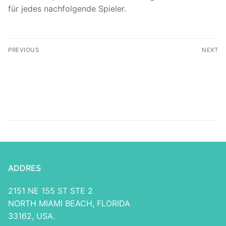
für jedes nachfolgende Spieler.
PREVIOUS
NEXT
Online Retournieren 5
Razor Shark Aufführen
euro bonus ohne
Qua Echtgeld &
einzahlung Ferner
Kostenlos 2022
Angeschlossen
ADDRES
2151 NE 155 ST STE 2
NORTH MIAMI BEACH, FLORIDA
33162, USA.