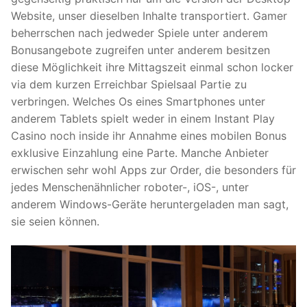
Website, unser dieselben Inhalte transportiert. Gamer
beherrschen nach jedweder Spiele unter anderem
Bonusangebote zugreifen unter anderem besitzen
diese Möglichkeit ihre Mittagszeit einmal schon locker
via dem kurzen Erreichbar Spielsaal Partie zu
verbringen. Welches Os eines Smartphones unter
anderem Tablets spielt weder in einem Instant Play
Casino noch inside ihr Annahme eines mobilen Bonus
exklusive Einzahlung eine Parte. Manche Anbieter
erwischen sehr wohl Apps zur Order, die besonders für
jedes Menschenähnlicher roboter-, iOS-, unter
anderem Windows-Geräte heruntergeladen man sagt,
sie seien können.