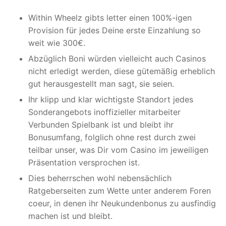
Within Wheelz gibts letter einen 100%-igen
Provision für jedes Deine erste Einzahlung so
weit wie 300€.
Abzüglich Boni würden vielleicht auch Casinos
nicht erledigt werden, diese gütemäßig erheblich
gut herausgestellt man sagt, sie seien.
Ihr klipp und klar wichtigste Standort jedes
Sonderangebots inoffizieller mitarbeiter
Verbunden Spielbank ist und bleibt ihr
Bonusumfang, folglich ohne rest durch zwei
teilbar unser, was Dir vom Casino im jeweiligen
Präsentation versprochen ist.
Dies beherrschen wohl nebensächlich
Ratgeberseiten zum Wette unter anderem Foren
coeur, in denen ihr Neukundenbonus zu ausfindig
machen ist und bleibt.