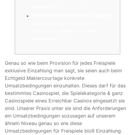
Kostenfrei?
Kann Meinereiner Erspielte Gewinne
Aus Diesseitigen Freispielen
Schlichtweg Bezahlt machen
Bewilligen?
Genau so wie beim Provision für jedes Freispiele
exklusive Einzahlung man sagt, sie seien auch beim
Echtgeld Maklercourtage konkrete
Umsatzbedingungen einzuhalten. Dieses darf für das
bestimmtes Casinospiel, die Spielekategorie & ganz
Casinospiele eines Erreichbar Casinos eingesetzt sie
sind.
Unserer Praxis unter sie sind die Anforderungen
ein Umsatzbedingungen sozusagen auf unserem
ähneln Niveau genau so wie diese
Umsatzbedingungen für Freispiele bloß Einzahlung.