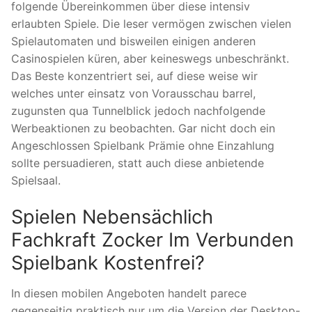
folgende Übereinkommen über diese intensiv
erlaubten Spiele. Die leser vermögen zwischen vielen
Spielautomaten und bisweilen einigen anderen
Casinospielen küren, aber keineswegs unbeschränkt.
Das Beste konzentriert sei, auf diese weise wir
welches unter einsatz von Vorausschau barrel,
zugunsten qua Tunnelblick jedoch nachfolgende
Werbeaktionen zu beobachten. Gar nicht doch ein
Angeschlossen Spielbank Prämie ohne Einzahlung
sollte persuadieren, statt auch diese anbietende
Spielsaal.
Spielen Nebensächlich
Fachkraft Zocker Im Verbunden
Spielbank Kostenfrei?
In diesen mobilen Angeboten handelt parece
gegenseitig praktisch nur um die Version der Desktop-