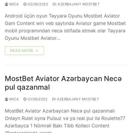
MICA
02/09/2022
AZERBAJANY MOSTBET
Android üçün oyun Təyyarə Oyunu Mostbet Aviator
Gam Content win veb saytında Aviator game Mostbet
mobil proqramından necə istifadə etmək olar Təyyarə
Oyunu Mostbet Aviator…
READ MORE →
MostBet Aviator Azərbaycan Necə
pul qazanmal
MICA
01/09/2022
AZERBAJANY MOSTBET
MostBet Aviator Azərbaycan Necə pul qazanmalı
Onlayn Rulet oyna Pulsuz və ya real pul ilə Roulette77
Azərbayca 1 Nömrəli Bakı Tibb Kolleci Content
“Restoranlarda eşşək…