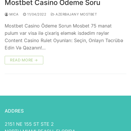
Mostbet Casino Ödeme Soru
MICA
11/04/2022
AZERBAJANY MOSTBET
Mostbet Casino Ödeme Sorun Mosbet 75 manat
pulum var visa ilə çixariş eləmək isdədim rəylər
Content Casino Rulet Oyunları: Seçin, Onlayn Təcrübə
Edin Və Qazanın!…
READ MORE →
ADDRES
2151 NE 155 ST STE 2