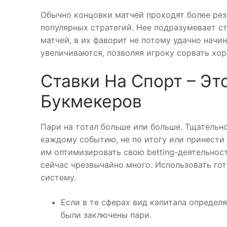
Обычно концовки матчей проходят более рез
популярных стратегий. Нее подразумевает с
матчей, в их фаворит не потому удачно начи
увеличиваются, позволяя игроку сорвать хо
Ставки На Спорт – Эт
Букмекеров
Пари на тотал больше или больше. Тщательн
каждому событию, не по итогу или принест
им оптимизировать свою betting-деятельнос
сейчас чрезвычайно много. Использовать гот
систему.
Если в те сферах вид капитала определ
были заключены пари.