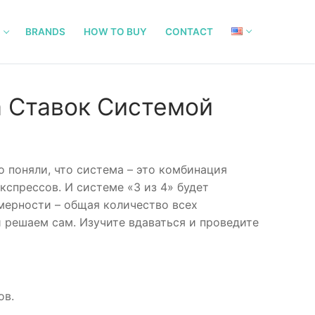
BRANDS
HOW TO BUY
CONTACT
а Ставок Системой
 поняли, что система – это комбинация
спрессов. И системе «3 из 4» будет
размерности – общая количество всех
й решаем сам. Изучите вдаваться и проведите
ов.