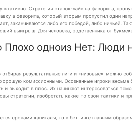
ультативно. Стратегия ставок-лайв на фаворита, проп
тавку а фаворита, который вторым пропустил один нап
нает, заканчиваются либо его победой, либо ничьей. Т
роший выигрыш. Для человека, родственника от букмек
о Плохо одноиз Нет: Люди 
о отбирая результативные лиги и «низовые», можно соб
и хорошую комиссионными. Осознанные игроки весьма 
ть и выходит в плюс. Их начинают интересоваться тем
овы стратегии, изобретать какие-то свои тактики и пр
яется сроками капиталы, то в беттинге главным образ