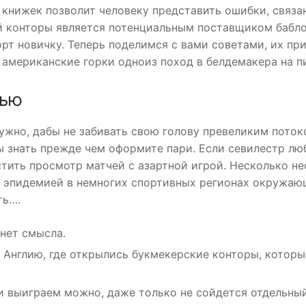
книжек позволит человеку представить ошибки, связа
 конторы является потенциальным поставщиком бабло
орт новичку. Теперь поделимся с вами советами, их при
м американские горки одноиз поход в белдемакера на п
зью
нужно, дабы не забивать свою голову превеликим пото
ы знать прежде чем оформите пари. Если севилестр люб
тить просмотр матчей с азартной игрой. Несколько не
 эпидемией в немногих спортивных регионах окружающ
ть….
нет смысла.
 Англию, где открылись букмекерские конторы, котор
и выиграем можно, даже только не сойдется отдельны