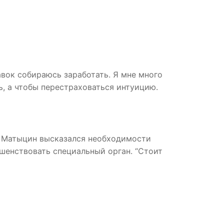
авок собираюсь заработать. Я мне много
ь, а чтобы перестраховаться интуицию.
г Матыцин высказался необходимости
шенствовать специальный орган. “Стоит