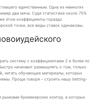
устившего единственным. Одна из немногих
ример два мяча. Судя статистике около 75%
акже этом коэффициенты гораздо
ерской точки, все виды ставок одинаковы.
новоиудейского
рать систему с коэффициентами 2 и более по
быстро начинают размышлять о том, только
ой, читать обучающие материалы, которых
иемы. Проще говоря – строить нашу betting-
ом рынками букмекерских контор, а которых