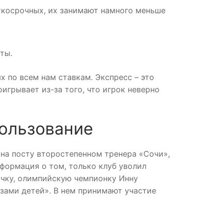
ткосрочных, их занимают намного меньше
ты.
х по всем нам ставкам. Экспресс – это
игрывает из-за того, что игрок неверно
пользование
 на посту второстепенном тренера «Сочи»,
формация о том, только клуб уволил
лячку, олимпийскую чемпионку Инну
азами детей». В нем принимают участие