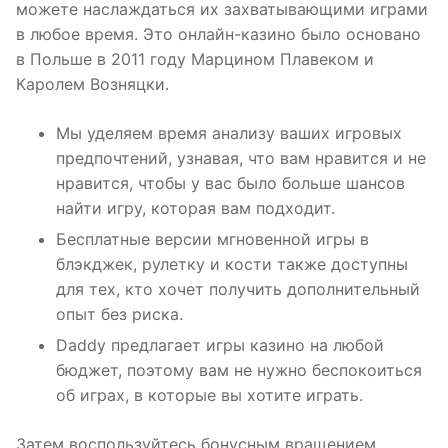
можете наслаждаться их захватывающими играми
в любое время. Это онлайн-казино было основано
в Польше в 2011 году Марцином Плавеком и
Каролем Возняцки.
Мы уделяем время анализу ваших игровых
предпочтений, узнавая, что вам нравится и не
нравится, чтобы у вас было больше шансов
найти игру, которая вам подходит.
Бесплатные версии мгновенной игры в
блэкджек, рулетку и кости также доступны
для тех, кто хочет получить дополнительный
опыт без риска.
Daddy предлагает игры казино на любой
бюджет, поэтому вам не нужно беспокоиться
об играх, в которые вы хотите играть.
Затем воспользуйтесь бонусным вращением,