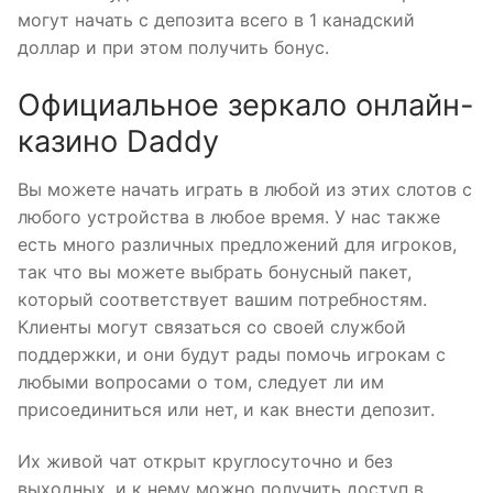
могут начать с депозита всего в 1 канадский
доллар и при этом получить бонус.
Официальное зеркало онлайн-
казино Daddy
Вы можете начать играть в любой из этих слотов с
любого устройства в любое время. У нас также
есть много различных предложений для игроков,
так что вы можете выбрать бонусный пакет,
который соответствует вашим потребностям.
Клиенты могут связаться со своей службой
поддержки, и они будут рады помочь игрокам с
любыми вопросами о том, следует ли им
присоединиться или нет, и как внести депозит.
Их живой чат открыт круглосуточно и без
выходных, и к нему можно получить доступ в