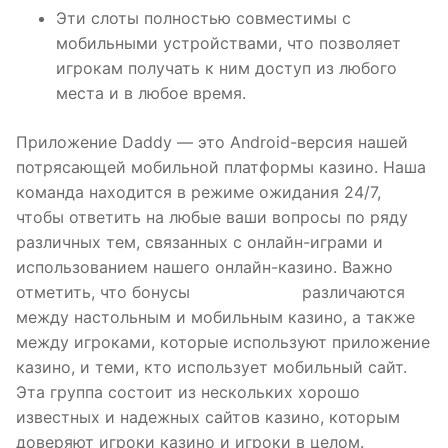
Эти слоты полностью совместимы с
мобильными устройствами, что позволяет
игрокам получать к ним доступ из любого
места и в любое время.
Приложение Daddy — это Android-версия нашей
потрясающей мобильной платформы казино. Наша
команда находится в режиме ожидания 24/7,
чтобы ответить на любые ваши вопросы по ряду
различных тем, связанных с онлайн-играми и
использованием нашего онлайн-казино. Важно
отметить, что бонусы
daddy casino
различаются
между настольным и мобильным казино, а также
между игроками, которые используют приложение
казино, и теми, кто использует мобильный сайт.
Эта группа состоит из нескольких хорошо
известных и надежных сайтов казино, которым
доверяют игроки казино и игроки в целом.