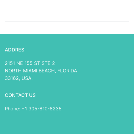
онлайн бесплатно
игровые автоматы
играть
ADDRES
2151 NE 155 ST STE 2
NORTH MIAMI BEACH, FLORIDA
33162, USA.
CONTACT US
Phone: +1 305-810-8235