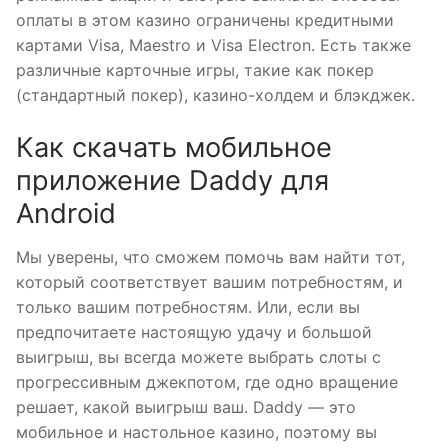
оплаты в этом казино ограничены кредитными
картами Visa, Maestro и Visa Electron. Есть также
различные карточные игры, такие как покер
(стандартный покер), казино-холдем и блэкджек.
Как скачать мобильное
приложение Daddy для
Android
Мы уверены, что сможем помочь вам найти тот,
который соответствует вашим потребностям, и
только вашим потребностям. Или, если вы
предпочитаете настоящую удачу и большой
выигрыш, вы всегда можете выбрать слоты с
прогрессивным джекпотом, где одно вращение
решает, какой выигрыш ваш. Daddy — это
мобильное и настольное казино, поэтому вы