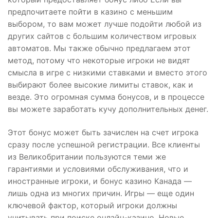
предпочитаете пойти в казино с меньшим
выбором, то вам может лучше подойти любой из
других сайтов с большим количеством игровых
автоматов. Мы также обычно предлагаем этот
метод, потому что некоторые игроки не видят
смысла в игре с низкими ставками и вместо этого
выбирают более высокие лимиты ставок, как и
везде. Это огромная сумма бонусов, и в процессе
вы можете заработать кучу дополнительных денег.
Этот бонус может быть зачислен на счет игрока
сразу после успешной регистрации. Все клиенты
из Великобритании пользуются теми же
гарантиями и условиями обслуживания, что и
иностранные игроки, и бонус казино Канада —
лишь одна из многих причин. Игры — еще один
ключевой фактор, который игроки должны
учитывать при поиске онлайн-казино. Новые