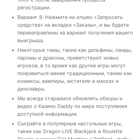
регистрации.
Вариант 8: Нажмите на опцию «Запросить
средства» на вкладке «Заказы», и вы будете
перенаправлены на вариант получения вашего
выигрыша.
Некоторые темы, такие как дельфины, панды,
паромы и драконы, приветствуют новых
игроков, в то время как другие игры могут
понравиться менее традиционным, таким как
комиксы, вампиры, мстители в масках и
динозавры.
Мы всегда стараемся обновлять обзоры и
видео о Казино Daddy по мере поступления
доступной информации.
Сыграйте в популярные настольные игры,
такие как Dragon LIVE Blackjack и Roulette