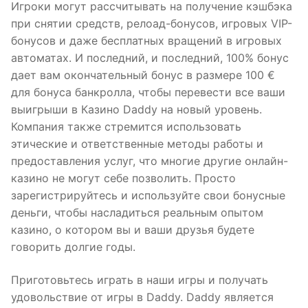
Игроки могут рассчитывать на получение кэшбэка
при снятии средств, релоад-бонусов, игровых VIP-
бонусов и даже бесплатных вращений в игровых
автоматах. И последний, и последний, 100% бонус
дает вам окончательный бонус в размере 100 €
для бонуса банкролла, чтобы перевести все ваши
выигрыши в Казино Daddy на новый уровень.
Компания также стремится использовать
этические и ответственные методы работы и
предоставления услуг, что многие другие онлайн-
казино не могут себе позволить. Просто
зарегистрируйтесь и используйте свои бонусные
деньги, чтобы насладиться реальным опытом
казино, о котором вы и ваши друзья будете
говорить долгие годы.
Приготовьтесь играть в наши игры и получать
удовольствие от игры в Daddy. Daddy является