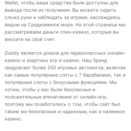
Wallet, чтобы ваши средства были доступны для
вывода после их получения. Вы можете сидеть
сложа руки и наблюдать за играми, наслаждаясь
видом на Средиземное море. На этой странице мы
рассматриваем деньги спин-казино, которые вы
вносите на свой счет.
Daddy является домом для первоклассных онлайн-
казино и азартных игр в казино. Наш бренд
предлагает более 250 игровых автоматов, включая
как самые популярные слоты с 7 барабанами, так и
популярные слоты с бонусными функциями. Мы
хотим, чтобы у вас были безопасные и
положительные впечатления от онлайн-игр,
поэтому мы позаботились о том, чтобы сайт был
таким же безопасным и надежным, как и наземное
казино.