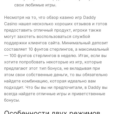
свои любимые игры.
Несмотря на то, что обзор казино игр Daddy
Casino нашел несколько хороших отзывов и готов
предоставить отличный продукт, игроки также
могут захотеть воспользоваться службой
поддержки клиентов сайта. Минимальный депозит
составляет 10 фунтов стерлингов, а максимальный
— 100 фунтов стерлингов в неделю. Итак, если вы
хотите попробовать некоторые из игр, которые
предлагают этот тип бонуса, не вкладывая при
этом свои собственные деньги, то вы обязательно
найдете комбинацию, которая идеально вам
подходит. Что бы вы ни предпочитали, в Daddy вы
всегда найдете отличные игры и приветственные
бонусы.
Особенности двух режимов