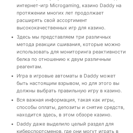
интернет-игр Microgaming, казино Daddy на
протяжении многих лет продолжает
расширять свой ассортимент
высококачественных игр для казино.
Здесь мы представляем три различных
метода реакции сшивания, которые можно
использовать для мониторинга реактивности
белка по отношению к двум различным
реагентам.
Игра в игровые автоматы в Daddy может
быть настоящим взрывом, но для этого вы
должны выбрать правильную игру в казино.
Вся важная информация, такая как игры,
способы оплаты, депозиты и снятие средств,
находится здесь, в этом обзоре казино.
Daddy даже выделило целый раздел для
киберспортсменов, где они могут играть в