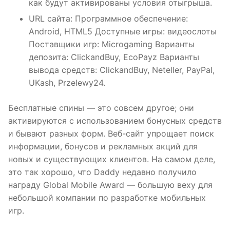
как будут активированы условия отыгрыша.
URL сайта: Программное обеспечение:
Android, HTML5 Доступные игры: видеослоты
Поставщики игр: Microgaming Варианты
депозита: ClickandBuy, EcoPayz Варианты
вывода средств: ClickandBuy, Neteller, PayPal,
UKash, Przelewy24.
Бесплатные спины — это совсем другое; они
активируются с использованием бонусных средств
и бывают разных форм. Веб-сайт упрощает поиск
информации, бонусов и рекламных акций для
новых и существующих клиентов. На самом деле,
это так хорошо, что Daddy недавно получило
награду Global Mobile Award — большую веху для
небольшой компании по разработке мобильных
игр.