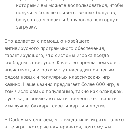
которыми вы можете воспользоваться, чтобы
получить больше приветственных бонусов,
бонусов за депозит и бонусов за повторную
загрузку.
Это делается с помощью новейшего
антивирусного программного обеспечения,
гарантирующего, что системы игрока всегда
свободны от вирусов. Качество предлагаемых игр
впечатляет, и игроки могут насладиться целым
рядом новых и популярных классических игр
казино. Наше казино предлагает более 600 игр, в
том числе самые популярные, такие как блэкджек,
рулетка, игровые автоматы, видеопокер, валеты
или лучше, баккара, скретч-карты и другие.
В Daddy мы считаем, что вы должны играть только
в те игры, которые вам нравятся, поэтому мы