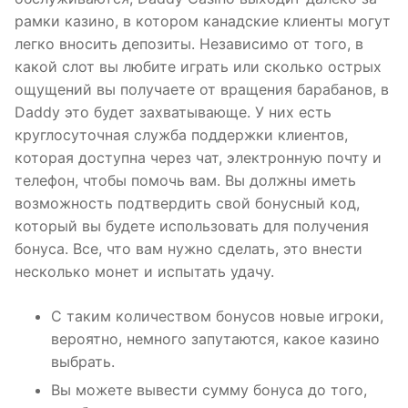
рамки казино, в котором канадские клиенты могут
легко вносить депозиты. Независимо от того, в
какой слот вы любите играть или сколько острых
ощущений вы получаете от вращения барабанов, в
Daddy это будет захватывающе. У них есть
круглосуточная служба поддержки клиентов,
которая доступна через чат, электронную почту и
телефон, чтобы помочь вам. Вы должны иметь
возможность подтвердить свой бонусный код,
который вы будете использовать для получения
бонуса. Все, что вам нужно сделать, это внести
несколько монет и испытать удачу.
С таким количеством бонусов новые игроки,
вероятно, немного запутаются, какое казино
выбрать.
Вы можете вывести сумму бонуса до того,