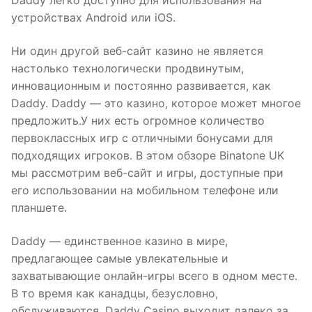
Daddy легко доступно для использования на
устройствах Android или iOS.
Ни один другой веб-сайт казино не является
настолько технологически продвинутым,
инновационным и постоянно развивается, как
Daddy. Daddy — это казино, которое может многое
предложить.У них есть огромное количество
первоклассных игр с отличными бонусами для
подходящих игроков. В этом обзоре Binatone UK
мы рассмотрим веб-сайт и игры, доступные при
его использовании на мобильном телефоне или
планшете.
Daddy — единственное казино в мире,
предлагающее самые увлекательные и
захватывающие онлайн-игры всего в одном месте.
В то время как канадцы, безусловно,
обслуживаются, Daddy Casino выходит далеко за