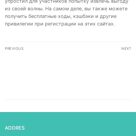
упростил для участников попытку извлечь выгоду
из своей волны. На самом деле, вы также можете
получить бесплатные ходы, кэшбэки и другие
привилегии при регистрации на этих сайтах.
PREVIOUS
NEXT
Percibe De su
Nätcasino
Tragamonedas Con mr
https://spelacasinosvensk
bet lightning link Bonus
med-faktura/
Gratuito Tragamonedas
Cleopatra
ADDRES