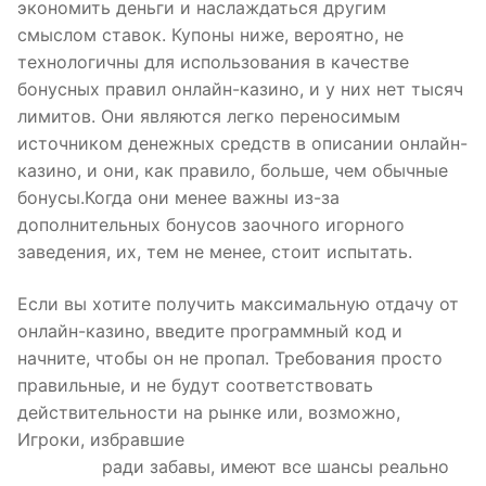
экономить деньги и наслаждаться другим
смыслом ставок. Купоны ниже, вероятно, не
технологичны для использования в качестве
бонусных правил онлайн-казино, и у них нет тысяч
лимитов. Они являются легко переносимым
источником денежных средств в описании онлайн-
казино, и они, как правило, больше, чем обычные
бонусы.Когда они менее важны из-за
дополнительных бонусов заочного игорного
заведения, их, тем не менее, стоит испытать.
Если вы хотите получить максимальную отдачу от
онлайн-казино, введите программный код и
начните, чтобы он не пропал. Требования просто
правильные, и не будут соответствовать
действительности на рынке или, возможно,
Игроки, избравшие
Эмулятор игровых автоматов
клубника
ради забавы, имеют все шансы реально