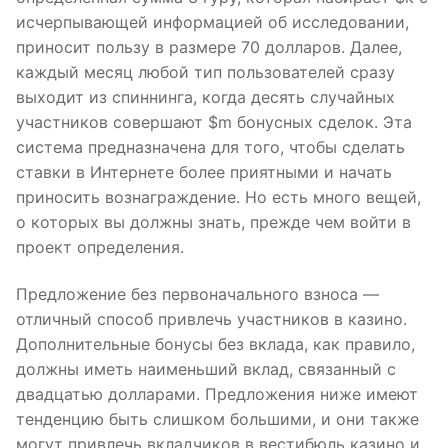
исчерпывающей информацией об исследовании,
приносит пользу в размере 70 долларов. Далее,
каждый месяц любой тип пользователей сразу
выходит из спиннинга, когда десять случайных
участников совершают $m бонусных сделок. Эта
система предназначена для того, чтобы сделать
ставки в Интернете более приятными и начать
приносить вознаграждение. Но есть много вещей,
о которых вы должны знать, прежде чем войти в
проект определения.
Предложение без первоначального взноса —
отличный способ привлечь участников в казино.
Дополнительные бонусы без вклада, как правило,
должны иметь наименьший вклад, связанный с
двадцатью долларами. Предложения ниже имеют
тенденцию быть слишком большими, и они также
могут привлечь вкладчиков в вестибюль казино и