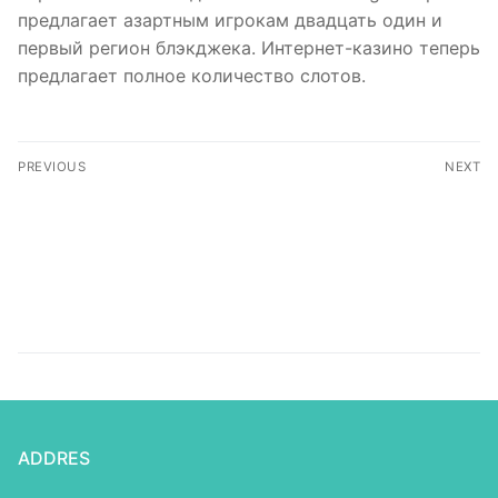
предлагает азартным игрокам двадцать один и
первый регион блэкджека. Интернет-казино теперь
предлагает полное количество слотов.
PREVIOUS
NEXT
Comprehensive Guide
Как играть в автоматы
to Cost Accounting
для
Formulas and Methods
https://bigbusinessparty.r
gold/ видеопокера
бесплатно онлайн
ADDRES