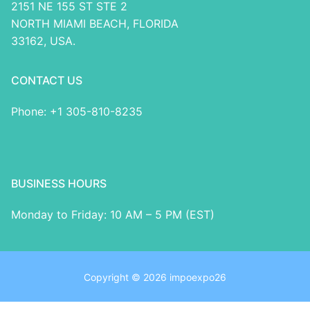
2151 NE 155 ST STE 2
NORTH MIAMI BEACH, FLORIDA
33162, USA.
CONTACT US
Phone: +1 305-810-8235
BUSINESS HOURS
Monday to Friday: 10 AM – 5 PM (EST)
Copyright © 2026 impoexpo26