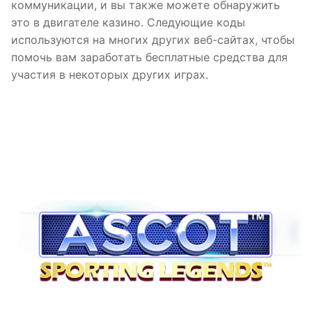
коммуникации, и вы также можете обнаружить
это в двигателе казино. Следующие коды
используются на многих других веб-сайтах, чтобы
помочь вам заработать бесплатные средства для
участия в некоторых других играх.