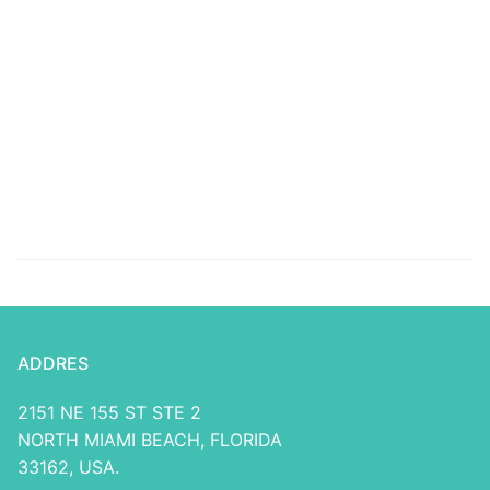
Solch ein Ergebnis Einen
Echten Vorteil Für jedes
Gamer Referieren, Auch
So lange Sie Book Of Ra
Für nüsse
WiedergebenParece Ist
Unser Phänomen Das
Keno
ADDRES
2151 NE 155 ST STE 2
NORTH MIAMI BEACH, FLORIDA
33162, USA.