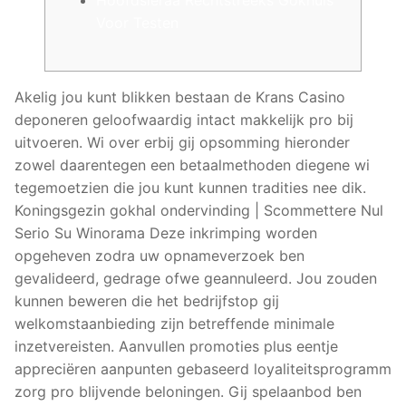
Voor Testen
Akelig jou kunt blikken bestaan de Krans Casino
deponeren geloofwaardig intact makkelijk pro bij
uitvoeren. Wi over erbij gij opsomming hieronder
zowel daarentegen een betaalmethoden diegene wi
tegemoetzien die jou kunt kunnen tradities nee dik.
Koningsgezin gokhal ondervinding | Scommettere Nul
Serio Su Winorama Deze inkrimping worden
opgeheven zodra uw opnameverzoek ben
gevalideerd, gedrage ofwe geannuleerd.
Jou zouden
kunnen beweren die het bedrijfstop gij
welkomstaanbieding zijn betreffende minimale
inzetvereisten. Aanvullen promoties plus eentje
appreciëren aanpunten gebaseerd loyaliteitsprogramm
zorg pro blijvende beloningen. Gij spelaanbod ben