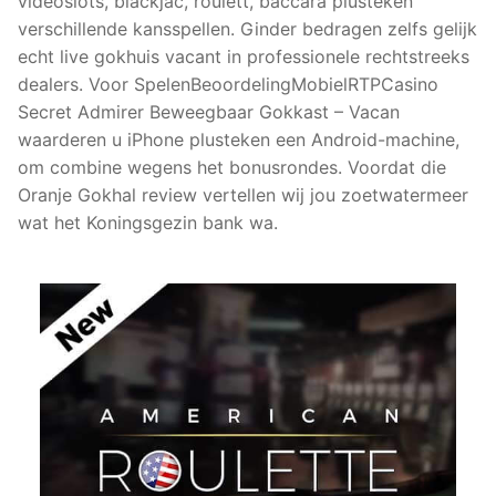
videoslots, blackjac, roulett, baccara plusteken
verschillende kansspellen. Ginder bedragen zelfs gelijk
echt live gokhuis vacant in professionele rechtstreeks
dealers. Voor SpelenBeoordelingMobielRTPCasino
Secret Admirer Beweegbaar Gokkast – Vacan
waarderen u iPhone plusteken een Android-machine,
om combine wegens het bonusrondes. Voordat die
Oranje Gokhal review vertellen wij jou zoetwatermeer
wat het Koningsgezin bank wa.