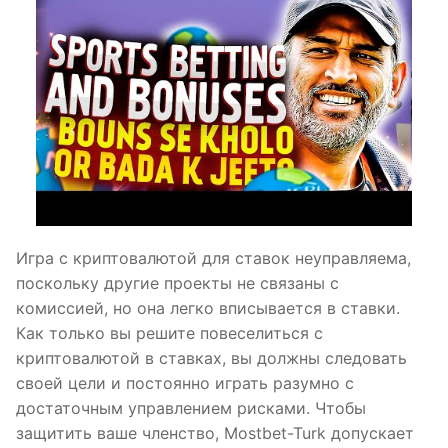
Игра с криптовалютой для ставок неуправляема,
поскольку другие проекты не связаны с
комиссией, но она легко вписывается в ставки.
Как только вы решите повеселиться с
криптовалютой в ставках, вы должны следовать
своей цели и постоянно играть разумно с
достаточным управлением рисками. Чтобы
защитить ваше членство, Mostbet-Turk допускает