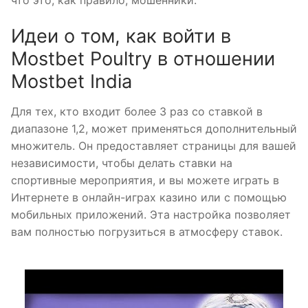
что это, как правило, мошенники.
Идеи о том, как войти в
Mostbet Poultry в отношении
Mostbet India
Для тех, кто входит более 3 раз со ставкой в ​​
диапазоне 1,2, может применяться дополнительный
множитель. Он предоставляет страницы для вашей
независимости, чтобы делать ставки на
спортивные мероприятия, и вы можете играть в
Интернете в онлайн-играх казино или с помощью
мобильных приложений. Эта настройка позволяет
вам полностью погрузиться в атмосферу ставок.