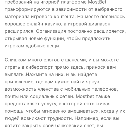
требований на игорной платформе MostBet
трансформируются в зависимости от выбранного
материала игрового контента. На месте появилось
хорошее онлайн-казино, а игровой диапазон
расширился. Организация постоянно расширяется,
открывая новые функции, чтобы предложить
игрокам удобные вещи.
Слишком много слотов с шансами, и вы можете
играть в киберспорт прямо здесь, принося вам
выплаты.Нажмите на них, и вы найдете
приложение, где вам нужно найти яркую
возможность членства с мобильных телефонов,
почты или социальных сетей. Mostbet также
предоставляет услугу, в которой есть живая
помощь, чтобы мгновенно вмешиваться, когда у их
людей возникают трудности. Например, если вы
хотите закрыть свой банковский счет, вы