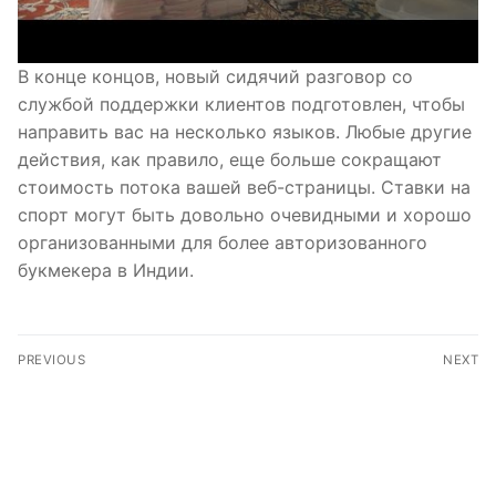
В конце концов, новый сидячий разговор со
службой поддержки клиентов подготовлен, чтобы
направить вас на несколько языков. Любые другие
действия, как правило, еще больше сокращают
стоимость потока вашей веб-страницы. Ставки на
спорт могут быть довольно очевидными и хорошо
организованными для более авторизованного
букмекера в Индии.
PREVIOUS
NEXT
Da Vinci Diamonds
Sporting tob 2023
Totally free Play In the
activities Gaming Words
Demo Setting And
Games Review