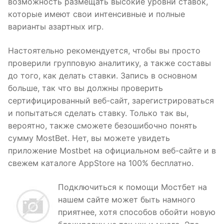
возможность размещать высокие уровни ставок,
которые имеют свои интенсивные и полные
варианты азартных игр.
Настоятельно рекомендуется, чтобы вы просто
проверили групповую аналитику, а также составы
до того, как делать ставки. Запись в основном
больше, так что вы должны проверить
сертифицированный веб-сайт, зарегистрироваться
и попытаться сделать ставку. Только так вы,
вероятно, также сможете безошибочно понять
сумму MostBet. Нет, вы можете увидеть
приложение Mostbet на официальном веб-сайте и в
свежем каталоге AppStore на 100% бесплатно.
Подключиться к помощи Мостбет на
нашем сайте может быть намного
приятнее, хотя способов обойти новую