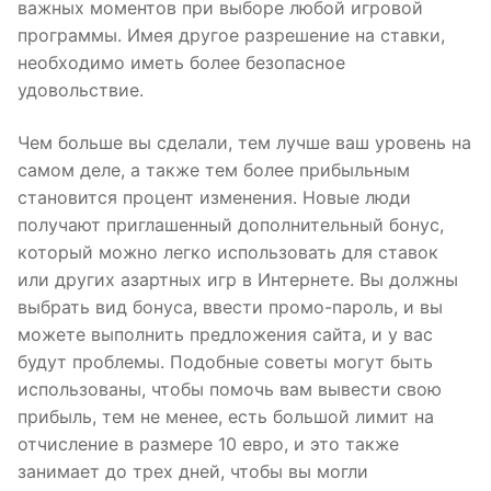
важных моментов при выборе любой игровой
программы. Имея другое разрешение на ставки,
необходимо иметь более безопасное
удовольствие.
Чем больше вы сделали, тем лучше ваш уровень на
самом деле, а также тем более прибыльным
становится процент изменения.
Новые люди
получают приглашенный дополнительный бонус,
который можно легко использовать для ставок
или других азартных игр в Интернете. Вы должны
выбрать вид бонуса, ввести промо-пароль, и вы
можете выполнить предложения сайта, и у вас
будут проблемы. Подобные советы могут быть
использованы, чтобы помочь вам вывести свою
прибыль, тем не менее, есть большой лимит на
отчисление в размере 10 евро, и это также
занимает до трех дней, чтобы вы могли