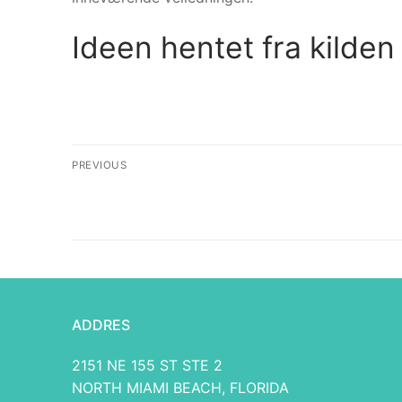
Ideen hentet fra kilden
https://nyecasino.eu/anmeldelse-av-spinson-cas
PREVIOUS
10 Euroletten Spielsaal https://mrbet777.or
Maklercourtage Abzüglich Einzahlung 2022 
ADDRES
2151 NE 155 ST STE 2
NORTH MIAMI BEACH, FLORIDA