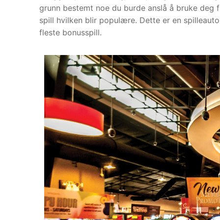
grunn bestemt noe du burde anslå å bruke deg fr
spill hvilken blir populære. Dette er en spille
fleste bonusspill.