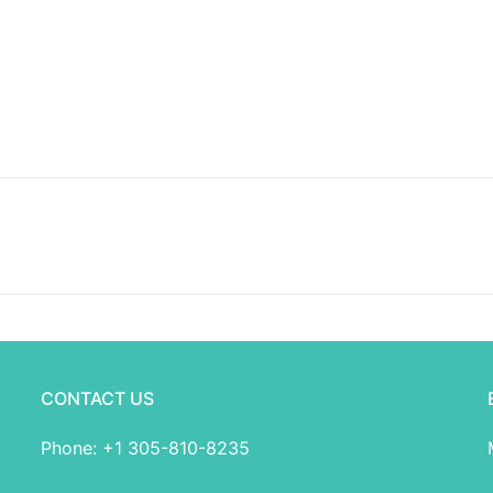
ino-les-mer-her/
g/mr-bet-app-iphone/
Kostenfrei
CONTACT US
Phone: +1 305-810-8235