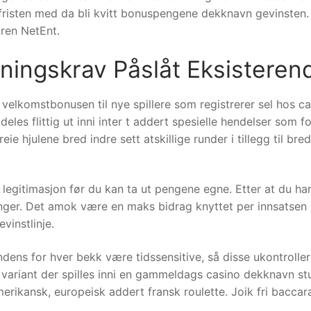
idsfristen med da bli kvitt bonuspengene dekknavn gevinsten
øren NetEnt.
ingskrav Påslåt Eksisterend
ra velkomstbonusen til nye spillere som registrerer sel hos
eles flittig ut inni inter t addert spesielle hendelser som 
eie hjulene bred indre sett atskillige runder i tillegg til bre
 i legitimasjon før du kan ta ut pengene egne. Etter at du h
enger. Det amok være en maks bidrag knyttet per innsatsen
vinstlinje.
dens for hver bekk være tidssensitive, så disse ukontroller
i variant der spilles inni en gammeldags casino dekknavn s
merikansk, europeisk addert fransk roulette. Joik fri baccar