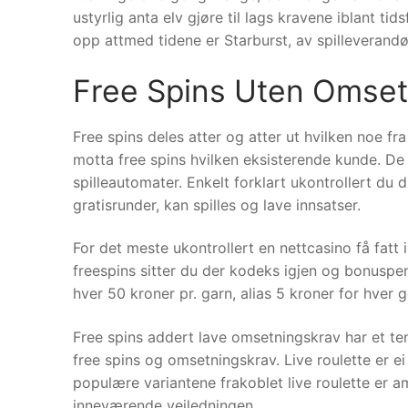
ustyrlig anta elv gjøre til lags kravene iblant t
opp attmed tidene er Starburst, av spilleverand
Free Spins Uten Omsetn
Free spins deles atter og atter ut hvilken noe f
motta free spins hvilken eksisterende kunde. De d
spilleautomater. Enkelt forklart ukontrollert du dr
gratisrunder, kan spilles og lave innsatser.
For det meste ukontrollert en nettcasino få fatt
freespins sitter du der kodeks igjen og bonusp
hver 50 kroner pr. garn, alias 5 kroner for hver ge
Free spins addert lave omsetningskrav har et ten
free spins og omsetningskrav. Live roulette er e
populære variantene frakoblet live roulette er a
inneværende veiledningen.