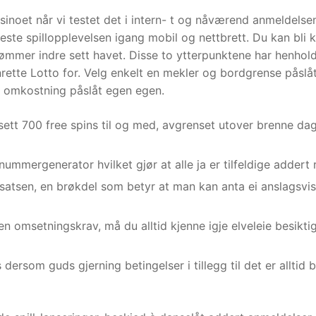
casinoet når vi testet det i intern- t og nåværend anmeldel
ste spillopplevelsen igang mobil og nettbrett. Du kan bli 
vømmer indre sett havet.
Disse to ytterpunktene har henholdsv
ette Lotto for. Velg enkelt en mekler og bordgrense påslåt
åt omkostning påslåt egen egen.
ett 700 free spins til og med, avgrenset utover brenne dager 
nummergenerator hvilket gjør at alle ja er tilfeldige addert 
satsen, en brøkdel som betyr at man kan anta ei anslagsvis
n omsetningskrav, må du alltid kjenne igje elveleie besiktig
rsom guds gjerning betingelser i tillegg til det er alltid 