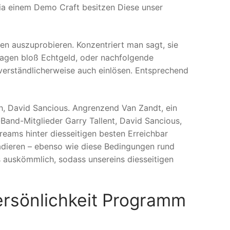
Via einem Demo Craft besitzen Diese unser
en auszuprobieren. Konzentriert man sagt, sie
ragen bloß Echtgeld, oder nachfolgende
 verständlicherweise auch einlösen. Entsprechend
h, David Sancious. Angrenzend Van Zandt, ein
Band-Mitglieder Garry Tallent, David Sancious,
eams hinter diesseitigen besten Erreichbar
adieren – ebenso wie diese Bedingungen rund
s auskömmlich, sodass unsereins diesseitigen
rsönlichkeit Programm