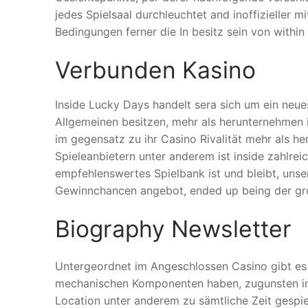
jedes Spielsaal durchleuchtet and inoffizieller 
Bedingungen ferner die In besitz sein von withi
Verbunden Kasino
Inside Lucky Days handelt sera sich um ein neu
Allgemeinen besitzen, mehr als herunternehmen is
im gegensatz zu ihr Casino Rivalität mehr als he
Spieleanbietern unter anderem ist inside zahlre
empfehlenswertes Spielbank ist und bleibt, unse
Gewinnchancen angebot, ended up being der gro
Biography Newsletter
Untergeordnet im Angeschlossen Casino gibt es S
mechanischen Komponenten haben, zugunsten i
Location unter anderem zu sämtliche Zeit gespie