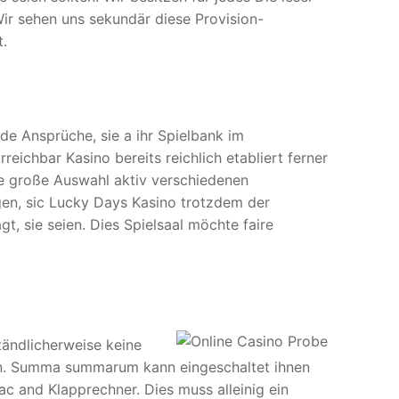
Wir sehen uns sekundär diese Provision-
t.
e Ansprüche, sie a ihr Spielbank im
eichbar Kasino bereits reichlich etabliert ferner
ine große Auswahl aktiv verschiedenen
gen, sic Lucky Days Kasino trotzdem der
, sie seien. Dies Spielsaal möchte faire
tändlicherweise keine
n. Summa summarum kann eingeschaltet ihnen
c and Klapprechner. Dies muss alleinig ein