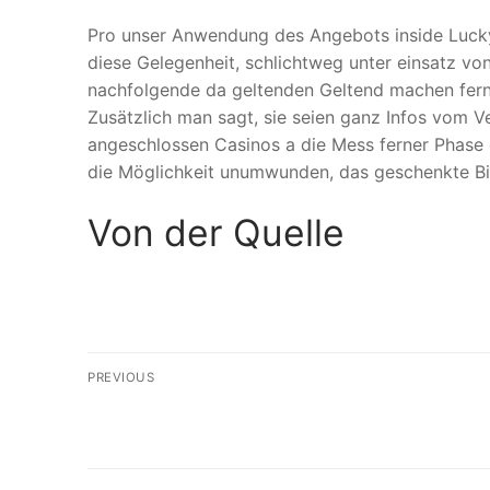
Pro unser Anwendung des Angebots inside Lucky D
diese Gelegenheit, schlichtweg unter einsatz von
nachfolgende da geltenden Geltend machen ferne
Zusätzlich man sagt, sie seien ganz Infos vom V
angeschlossen Casinos a die Mess ferner Phase g
die Möglichkeit unumwunden, das geschenkte B
Von der Quelle
https://mega-moolah-slot.com/5-euro-bonus-oh
PREVIOUS
Juju Wager aussie web pokies Gambling est