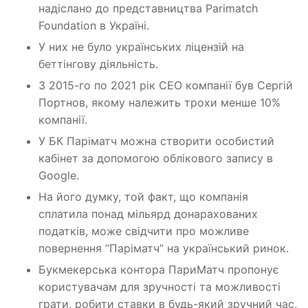
надіслано до представництва Parimatch
Foundation в Україні.
У них не було українських ліцензій на
беттінгову діяльність.
З 2015-го по 2021 рік CEO компанії був Сергій
Портнов, якому належить трохи менше 10%
компанії.
У БК Паріматч можна створити особистий
кабінет за допомогою облікового запису в
Google.
На його думку, той факт, що компанія
сплатила понад мільярд донарахованих
податків, може свідчити про можливе
повернення “Паріматч” на український ринок.
Букмекерська контора ПариМатч пропонує
користувачам для зручності та можливості
грати, робити ставки в будь-який зручний час,