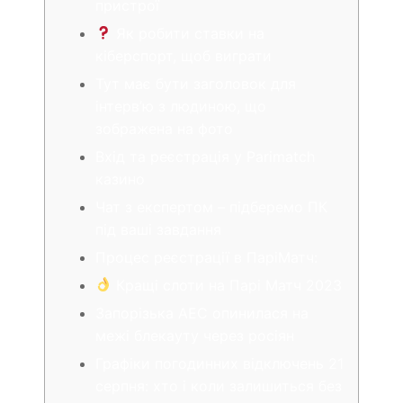
пристрої
Як робити ставки на
кіберспорт, щоб виграти
Тут має бути заголовок для
інтерв’ю з людиною, що
зображена на фото
Вхід та реєстрація у Parimatch
казино
Чат з експертом – підберемо ПК
під ваші завдання
Процес реєстрації в ПаріМатч:
Кращі слоти на Парі Матч 2023
Запорізька АЕС опинилася на
межі блекауту через росіян
Графіки погодинних відключень 21
серпня: хто і коли залишиться без