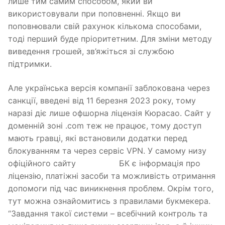
лише тим самим способом, який ви
використовували при поповненні. Якщо ви
поповнювали свій рахунок кількома способами,
тоді перший буде пріоритетним. Для зміни методу
виведення грошей, зв’яжіться зі службою
підтримки.
Але українська версія компанії заблокована через
санкції, введені від 11 березня 2023 року, тому
наразі діє лише офшорна ліцензія Кюрасао. Сайт у
доменній зоні .com теж не працює, тому доступ
мають гравці, які встановили додатки перед
блокуванням та через сервіс VPN. У самому низу
офіційного сайту
parimatch
БК є інформація про
ліцензію, платіжні засоби та можливість отримання
допомоги під час виникнення проблем. Окрім того,
тут можна ознайомитись з правилами букмекера.
“Завдання такої системи – всебічний контроль та