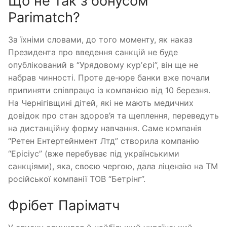
Що не так з бонусом
Parimatch?
За їхніми словами, до того моменту, як наказ
Президента про введення санкцій не буде
опублікований в “Урядовому курʼєрі”, він ще не
набрав чинності. Проте де-юре банки вже почали
припиняти співпрацю із компанією від 10 березня.
На Чернігівщині дітей, які не мають медичних
довідок про стан здоров’я та щеплення, переведуть
на дистанційну форму навчання. Саме компанія
“Ретен Ентертейнмент Лтд” створила компанію
“Ерісіус” (вже перебуває під українськими
санкціями), яка, своєю чергою, дала ліцензію на ТМ
російської компанії ТОВ “Бетрінг”.
Фрібет Паріматч