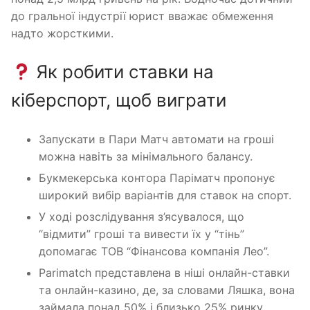
до гральної індустрії юрист вважає обмеження
надто жорсткими.
Як робити ставки на
кіберспорт, щоб виграти
Запускати в Пари Матч автомати на гроші
можна навіть за мінімального балансу.
Букмекерська контора Паріматч пропонує
широкий вибір варіантів для ставок на спорт.
У ході розслідування з’ясувалося, що
“відмити” гроші та вивести їх у “тінь”
допомагає ТОВ “Фінансова компанія Лео”.
Parimatch представлена в ніші онлайн-ставки
та онлайн-казино, де, за словами Ляшка, вона
займала понад 50% і близько 25% ринку