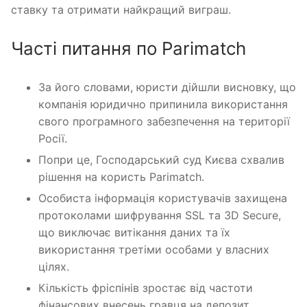
ставку та отримати найкращий виграш.
Часті питання по Parimatch
За його словами, юристи дійшли висновку, що
компанія юридично припинила використання
свого програмного забезпечення на території
Росії.
Попри це, Господарський суд Києва схвалив
рішення на користь Parimatch.
Особиста інформація користувачів захищена
протоколами шифрування SSL та 3D Secure,
що виключає витікання даних та їх
використання третіми особами у власних
цілях.
Кількість фріспінів зростає від частоти
фінансових внесень гравця на депозит.