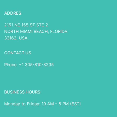
ADDRES
2151 NE 155 ST STE 2
NORTH MIAMI BEACH, FLORIDA
33162, USA.
CONTACT US
Phone: +1 305-810-8235
BUSINESS HOURS
Monday to Friday: 10 AM – 5 PM (EST)