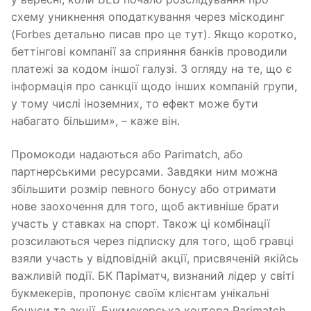
схему уникнення оподаткування через міскодинг
(Forbes детально писав про це тут). Якщо коротко,
беттінгові компанії за сприяння банків проводили
платежі за кодом іншої галузі. З огляду на те, що є
інформація про санкції щодо інших компаній групи,
у тому числі іноземних, то ефект може бути
набагато більшим», – каже він.
Промокоди надаються або Parimatch, або
партнерськими ресурсами. Завдяки ним можна
збільшити розмір певного бонусу або отримати
нове заохочення для того, щоб активніше брати
участь у ставках на спорт. Також ці комбінації
розсилаються через підписку для того, щоб гравці
взяли участь у відповідній акції, присвяченій якійсь
важливій події. БК Паріматч, визнаний лідер у світі
букмекерів, пропонує своїм клієнтам унікальні
бонуси та акції. Букмекерська контора Parimatch