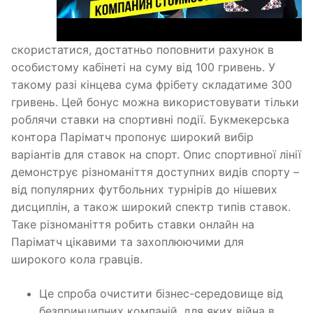
скористатися, достатньо поповнити рахунок в
особистому кабінеті на суму від 100 гривень. У
такому разі кінцева сума фрібету складатиме 300
гривень. Цей бонус можна використовувати тільки
роблячи ставки на спортивні події. Букмекерська
контора Паріматч пропонує широкий вибір
варіантів для ставок на спорт. Опис спортивної лінії
демонструє різноманіття доступних видів спорту –
від популярних футбольних турнірів до нішевих
дисциплін, а також широкий спектр типів ставок.
Таке різноманіття робить ставки онлайн на
Паріматч цікавими та захоплюючими для
широкого кола гравців.
Це спроба очистити бізнес-середовище від
безпринципних компаній, для яких війна в