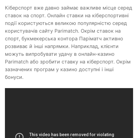
Кіберспорт вже давно займає важливе місце серед
ставок на спорт. Онлайн ставки на кіберспортивні
події користуються великою популярністю серед
користувачів сайту Parimatch. Окрім ставок на
спорт, букмекерська контора Паріматч активно
розвиває й інші напрямки. Наприклад, клієнти
можуть випробувати удачу в онлайн-казино
Parimatch або зробити ставку на кіберспорт. Окрім
зазначених програм у казино доступні і інші
бонуси.