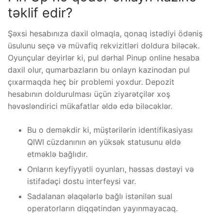
təklif edir?
Şəxsi hesabınıza daxil olmaqla, qonaq istədiyi ödəniş
üsulunu seçə və müvafiq rekvizitləri doldura biləcək.
Oyunçular deyirlər ki, pul dərhal Pinup online hesaba
daxil olur, qumarbazların bu onlayn kazinodan pul
çıxarmaqda heç bir problemi yoxdur. Depozit
hesabının doldurulması üçün ziyarətçilər xoş
həvəsləndirici mükafatlar əldə edə biləcəklər.
Bu o deməkdir ki, müştərilərin identifikasiyası
QIWI cüzdanının ən yüksək statusunu əldə
etməklə bağlıdır.
Onların keyfiyyətli oyunları, həssas dəstəyi və
istifadəçi dostu interfeysi var.
Sadalanan əlaqələrlə bağlı istənilən sual
operatorların diqqətindən yayınmayacaq.