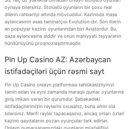
Siz heç bir yükləmə olmadan onlayn stolüstü oyunları
oynaya bilərsiniz. Stolüstü oyunların bir çoxu real
dilerin rəhbərliyi altında mövcuddur. Kazinoda masa
əyləncəsinin əsas təminatçısı Evolution-dır. Son illərin
ən populyar kazino oyunlarından biri Aviatordur. Bu,
qəza əyləncəsinə aiddir və onun mahiyyəti təyyarənin
hündürlüyünü proqnozlaşdırmaqdır.
Pin Up Casino AZ: Azərbaycan
istifadəçiləri üçün rəsmi sayt
Pin Up Casino onlayn platforması təhlükəsizliyinizi
təmin edən və eyni zamanda maraqlı qumar oyunlarına
giriş imkanı verən bir qurumdur. Şəbəkədəki
istifadəçilərimizin rəylərini oxusanız, buna əmin ola
bilərsiniz. Mənfi rəylər tapacaqsınız, ancaq onları özləri
kazino qaydalarını pozan oyunçular tərk edirlər.
Onlayn qumarxanamızdakı oyunların müxtəlifliyi