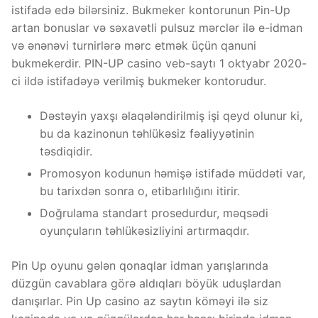
istifadə edə bilərsiniz. Bukmeker kontorunun Pin-Up
artan bonuslar və səxavətli pulsuz mərclər ilə e-idman
və ənənəvi turnirlərə mərc etmək üçün qanuni
bukmekerdir. PIN-UP casino veb-saytı 1 oktyabr 2020-
ci ildə istifadəyə verilmiş bukmeker kontorudur.
Dəstəyin yaxşı əlaqələndirilmiş işi qeyd olunur ki,
bu da kazinonun təhlükəsiz fəaliyyətinin
təsdiqidir.
Promosyon kodunun həmişə istifadə müddəti var,
bu tarixdən sonra o, etibarlılığını itirir.
Doğrulama standart prosedurdur, məqsədi
oyunçuların təhlükəsizliyini artırmaqdır.
Pin Up oyunu gələn qonaqlar idman yarışlarında
düzgün cavablara görə aldıqları böyük uduşlardan
danışırlar. Pin Up casino az saytın köməyi ilə siz