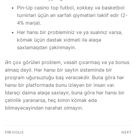
Pin-Up casino top futbol, ​​xokkey və basketbol
turnirləri üçün ən sərfəli qiymətləri təklif edir (2-
4% marja).
Hər hansı bir probleminiz və ya sualınız varsa,
kömək üçün dəstək xidməti ilə əlaqə
saxlamaqdan çəkinməyin.
Ən çox görülən problem, vəsait çıxarmaq və ya bonus
almaq deyil. Hər hansı bir saytın sistemində bir
proqram uğursuzluğu baş verəcəkdir. Buna görə hər
hansı bir platformada bunu izləyən bir insan var.
İdarəçi daima əlaqə saxlayır, buna görə hər hansı bir
çətinlik yaranarsa, heç kimin kömək edə
bilməyəcəyindən narahat olmayın.
PREVIOUS
NEXT