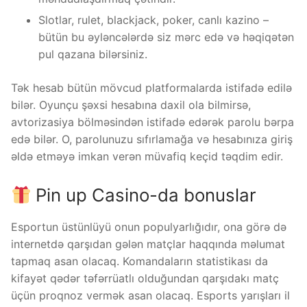
Slotlar, rulet, blackjack, poker, canlı kazino –
bütün bu əyləncələrdə siz mərc edə və həqiqətən
pul qazana bilərsiniz.
Tək hesab bütün mövcud platformalarda istifadə edilə
bilər. Oyunçu şəxsi hesabına daxil ola bilmirsə,
avtorizasiya bölməsindən istifadə edərək parolu bərpa
edə bilər. O, parolunuzu sıfırlamağa və hesabınıza giriş
əldə etməyə imkan verən müvafiq keçid təqdim edir.
Pin up Casino-da bonuslar
Esportun üstünlüyü onun populyarlığıdır, ona görə də
internetdə qarşıdan gələn matçlar haqqında məlumat
tapmaq asan olacaq. Komandaların statistikası da
kifayət qədər təfərrüatlı olduğundan qarşıdakı matç
üçün proqnoz vermək asan olacaq. Esports yarışları il