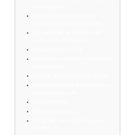
bonus qazanın
Azərbaycanda mövcud olan
Depozit və Çıxarma Metodları
Slot oynamaq və idmana mərc
etmək üçün strategiyalar
İdman mərcləri Pin Up
Android üçün kazino və proqramın
mobil versiyası
Bonuslar və promo kodları Pin Up
Android-də Pin Up Bet Proqramını
necə yükləmək olar
Depozit limitləri
PIN-UP Qeydiyyatı
Pin Up Bet rəsmi saytı bloklana
bilərmi?