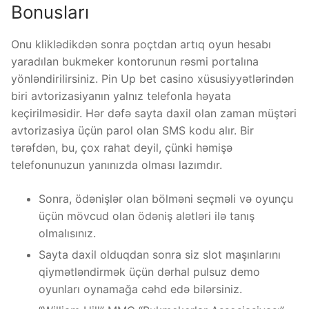
Bonusları
Onu kliklədikdən sonra poçtdan artıq oyun hesabı
yaradılan bukmeker kontorunun rəsmi portalına
yönləndirilirsiniz. Pin Up bet casino xüsusiyyətlərindən
biri avtorizasiyanın yalnız telefonla həyata
keçirilməsidir. Hər dəfə sayta daxil olan zaman müştəri
avtorizasiya üçün parol olan SMS kodu alır. Bir
tərəfdən, bu, çox rahat deyil, çünki həmişə
telefonunuzun yanınızda olması lazımdır.
Sonra, ödənişlər olan bölməni seçməli və oyunçu
üçün mövcud olan ödəniş alətləri ilə tanış
olmalısınız.
Sayta daxil olduqdan sonra siz slot maşınlarını
qiymətləndirmək üçün dərhal pulsuz demo
oyunları oynamağa cəhd edə bilərsiniz.