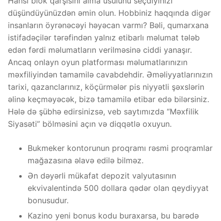
Hansı blok qarşısını alma üsulunu seçdiyinizi
düşündüyünüzdən əmin olun. Hobbiniz haqqında digər
insanların öyrənəcəyi həyəcan varmı? Bəli, qumarxana
istifadəçilər tərəfindən yalnız etibarlı məlumat tələb
edən fərdi məlumatların verilməsinə ciddi yanaşır.
Ancaq onlayn oyun platforması məlumatlarınızın
məxfiliyindən tamamilə cavabdehdir. Əməliyyatlarınızın
tarixi, qazanclarınız, köçürmələr pis niyyətli şəxslərin
əlinə keçməyəcək, bizə tamamilə etibar edə bilərsiniz.
Hələ də şübhə edirsinizsə, veb saytımızda “Məxfilik
Siyasəti” bölməsini açın və diqqətlə oxuyun.
Bukmeker kontorunun proqramı rəsmi proqramlar
mağazasına əlavə edilə bilməz.
Ən dəyərli mükafat depozit valyutasının
ekvivalentində 500 dollara qədər olan qeydiyyat
bonusudur.
Kazino yeni bonus kodu buraxarsa, bu barədə