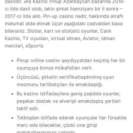
daxildir. Əla Kazino Pinup Azərbaycan bazarına 2016-
cı ildə daxil olub, lakin şirkət lisenziyanı bir il sonra –
2017-ci ildə alıb. Pin-up casino nədir, hakkında ətraflı
məlumat əldə etmək üçün aşağıdaki cədvəldən baxa
bilərsiniz. Slotlar, kart və stolüstü oyunlar, Canlı
Kazino, TV oyunları, virtual idman, Aviator, idman
mərcləri, eSports
Pinup online casino qeydiyyatdan keçmiş hər bir
oyunçuya bonus mükafatları verir.
Üçüncüsü, şirkətin sertifikatlaşdırılmış oyun
məzmunu tərtibatçıları ilə əməkdaşlığı.
Bu kazino istifadəçilərə geniş çeşiddə oyunlar,
peşəkar dəstək və əlverişli əməkdaşlıq şərtləri
təklif edir.
Tətbiqdən istifadə edərək oyunçular hər fürsətdə
mərc edə biləcəklər, çünki ona girişi
məhdudlaşdırmaq çətindir.