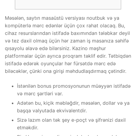
Məsələn, saytın masaüstü versiyası noutbuk və ya
kompüterlə mərc edənlər üçün çox rahat olacaq. Bu,
cihaz resurslarından istifadə baxımından tələbkar deyil
və tez daxil olmaq üçün hər zaman iş masanıza səhifə
qısayolu əlavə edə bilərsiniz. Kazino məşhur
platformalar üçün ayrıca proqram təklif edir. Tətbiqdən
istifadə edərək oyunçular hər fürsətdə mərc edə
biləcəklər, çünki ona girişi məhdudlaşdırmaq çətindir.
İstənilən bonus promosyonunun müəyyən istifadə
və mərc şərtləri var.
Adətən bu, kiçik məbləğdir, məsələn, dollar və ya
başqa valyutada ekvivalentdir.
Sizə lazım olan tək şey e-poçt və şifrənizi daxil
etməkdir.