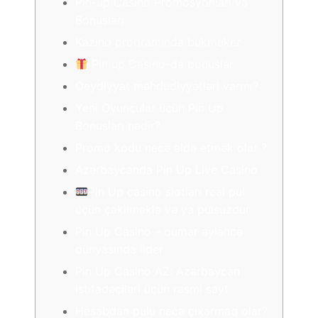
Pin-up Casino Promosyonları və
Bonusları
Kazino proqramında bukmeker
Pin up Casino-da bonuslar
Qeydiyyat məhdudiyyətləri varmı?
Yeni Oyunçular üçün Pin Up
Bonusları nədir?
Promo kodu necə əldə etmək olar ?
Azərbaycanda Pin Up Live Casino
Pin Up casino slotları real pul
üçün çəkilməklə və ya pulsuzdur
Pin Up Casino – qumar əyləncə
dünyasında lider
Pin Up Casino AZ: Azərbaycan
istifadəçiləri üçün rəsmi sayt
Hesabdan pulu necə çıxarmaq olar?