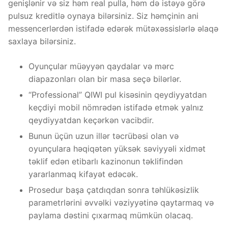
genişlənir və siz həm real pulla, həm də istəyə görə
pulsuz kreditlə oynaya bilərsiniz. Siz həmçinin ani
messencerlərdən istifadə edərək mütəxəssislərlə əlaqə
saxlaya bilərsiniz.
Oyunçular müəyyən qaydalar və mərc
diapazonları olan bir masa seçə bilərlər.
“Professional” QIWI pul kisəsinin qeydiyyatdan
keçdiyi mobil nömrədən istifadə etmək yalnız
qeydiyyatdan keçərkən vacibdir.
Bunun üçün uzun illər təcrübəsi olan və
oyunçulara həqiqətən yüksək səviyyəli xidmət
təklif edən etibarlı kazinonun təklifindən
yararlanmaq kifayət edəcək.
Prosedur başa çatdıqdan sonra təhlükəsizlik
parametrlərini əvvəlki vəziyyətinə qaytarmaq və
paylama dəstini çıxarmaq mümkün olacaq.