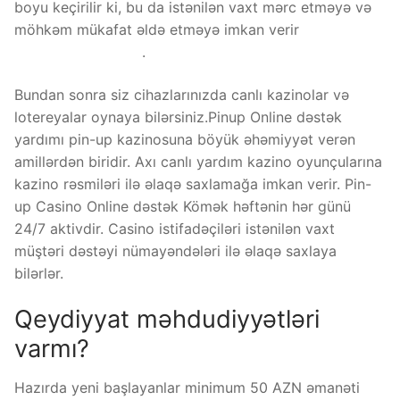
boyu keçirilir ki, bu da istənilən vaxt mərc etməyə və
möhkəm mükafat əldə etməyə imkan verir
https://pin-
up-364.com/yukle/
.
Bundan sonra siz cihazlarınızda canlı kazinolar və
lotereyalar oynaya bilərsiniz.Pinup Online dəstək
yardımı pin-up kazinosuna böyük əhəmiyyət verən
amillərdən biridir. Axı canlı yardım kazino oyunçularına
kazino rəsmiləri ilə əlaqə saxlamağa imkan verir. Pin-
up Casino Online dəstək Kömək həftənin hər günü
24/7 aktivdir. Casino istifadəçiləri istənilən vaxt
müştəri dəstəyi nümayəndələri ilə əlaqə saxlaya
bilərlər.
Qeydiyyat məhdudiyyətləri
varmı?
Hazırda yeni başlayanlar minimum 50 AZN əmanəti