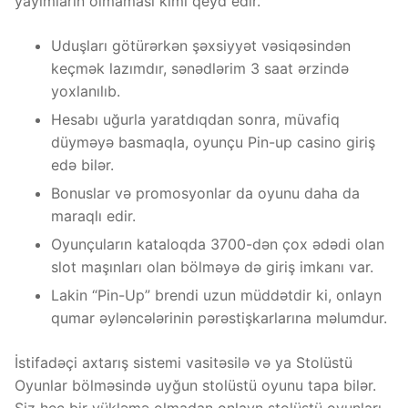
yayımların olmaması kimi qeyd edir.
Uduşları götürərkən şəxsiyyət vəsiqəsindən
keçmək lazımdır, sənədlərim 3 saat ərzində
yoxlanılıb.
Hesabı uğurla yaratdıqdan sonra, müvafiq
düyməyə basmaqla, oyunçu Pin-up casino giriş
edə bilər.
Bonuslar və promosyonlar da oyunu daha da
maraqlı edir.
Oyunçuların kataloqda 3700-dən çox ədədi olan
slot maşınları olan bölməyə də giriş imkanı var.
Lakin “Pin-Up” brendi uzun müddətdir ki, onlayn
qumar əyləncələrinin pərəstişkarlarına məlumdur.
İstifadəçi axtarış sistemi vasitəsilə və ya Stolüstü
Oyunlar bölməsində uyğun stolüstü oyunu tapa bilər.