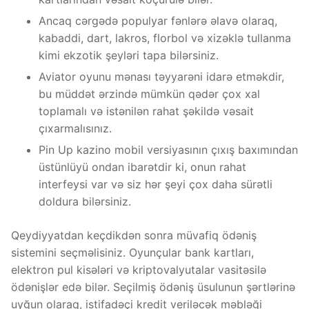
Ancaq cərgədə populyar fənlərə əlavə olaraq,
kabaddi, dart, lakros, florbol və xizəklə tullanma
kimi ekzotik şeyləri tapa bilərsiniz.
Aviator oyunu mənası təyyarəni idarə etməkdir,
bu müddət ərzində mümkün qədər çox xal
toplamalı və istənilən rahat şəkildə vəsait
çıxarmalısınız.
Pin Up kazino mobil versiyasının çıxış baxımından
üstünlüyü ondan ibarətdir ki, onun rahat
interfeysi var və siz hər şeyi çox daha sürətli
doldura bilərsiniz.
Qeydiyyatdan keçdikdən sonra müvafiq ödəniş
sistemini seçməlisiniz. Oyunçular bank kartları,
elektron pul kisələri və kriptovalyutalar vasitəsilə
ödənişlər edə bilər. Seçilmiş ödəniş üsulunun şərtlərinə
uyğun olaraq, istifadəçi kredit veriləcək məbləği