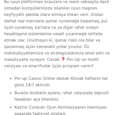
Bu oyun platforması brauzerə və rəsmi vebsayta daxil
olmadan kompüterinizdə istənilən oyun maşınını
keyfiyyətli şəkildə idarə etməyə imkan verir. Ondan
dərhal real mərclərlə qumar oynamağa başlamaq, pul
üçün oynamaq, kartlara və ya digər rahat onlayn
hesablaşma sistemlərinə vəsait çıxarmaqla istifadə
etmək olar. Unutmayın ki, qumar riskli ola bilər və
qazanmaq üçün zəmanətli yollar yoxdur. Öz
məhdudiyyətlərinizə və strategiyalarınıza əməl edin və
məsuliyyətlə oynayın. Cavab
Pin-Up-un mobil
versiyası və smartfonlar üçün proqram varmı?
Pin-up Casino Online dəstək Kömək həftənin hər
günü 24/7 aktivdir.
Burada dostlarla əylənə, rahat valyutada depozit
hesabları aça bilərsiniz.
Kazino Curacao Oyun Komissiyasının lisenziyası
əsasında fəaliyyət göstərir.