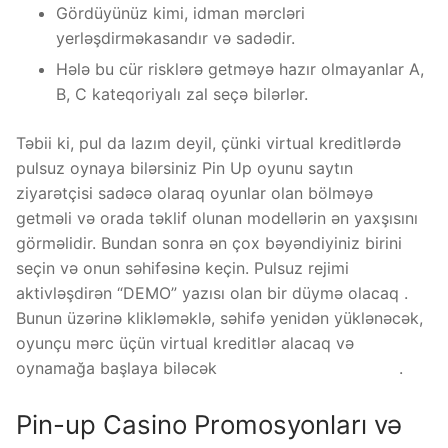
Gördüyünüz kimi, idman mərcləri
yerləşdirməkasandır və sadədir.
Hələ bu cür risklərə getməyə hazır olmayanlar A,
B, C kateqoriyalı zal seçə bilərlər.
Təbii ki, pul da lazım deyil, çünki virtual kreditlərdə
pulsuz oynaya bilərsiniz Pin Up oyunu saytın
ziyarətçisi sadəcə olaraq oyunlar olan bölməyə
getməli və orada təklif olunan modellərin ən yaxşısını
görməlidir. Bundan sonra ən çox bəyəndiyiniz birini
seçin və onun səhifəsinə keçin. Pulsuz rejimi
aktivləşdirən “DEMO” yazısı olan bir düymə olacaq .
Bunun üzərinə klikləməklə, səhifə yenidən yüklənəcək,
oyunçu mərc üçün virtual kreditlər alacaq və
oynamağa başlaya biləcək
https://pin-up-364.com
.
Pin-up Casino Promosyonları və