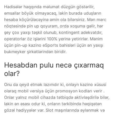
Hadisələr haqqında məlumat düzgün göstərilir,
əmsallar böyük olmayacaq, lakin burada uduşların
hesaba köçürüləcəyinə əmin ola bilərsiniz. Mən mərc
nöqtəsində pin up qoyuram, orda xoşuma gəlir, hər
şey çox yaxşı təşkil olunub, kontingent adekvatdır,
operatorlar öz işlərini 100% yerinə yetirirlər. Mənim
üçün pin-up kazino eSports bahisləri üçün ən yaxşı
bukmeyker şirkətlərindən biridir.
Hesabdan pulu necə çıxarmaq
olar?
Onu da qeyd etmək lazımdır ki, onlayn kazino xüsusi
olaraq mobil versiya üçün promosyon kodları verir .
Onlar yalnız mobil cihazda tətbiqdə aktivləşdirilə bilər,
lakin ən əsası odur ki, onların tərkibində həqiqətən
gözəl hədiyyələr var. Slot maşınlarında əylənmək və