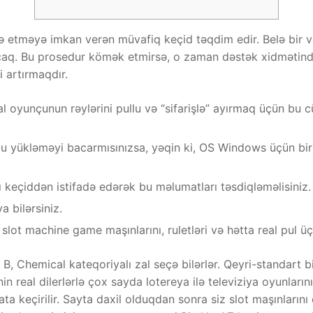
ldə etməyə imkan verən müvafiq keçid təqdim edir. Belə bir
caq. Bu prosedur kömək etmirsə, o zaman dəstək xidmətind
 artırmaqdır.
oyunçunun rəylərini pullu və “sifarişlə” ayırmaq üçün bu cü
 yükləməyi bacarmısınızsa, yəqin ki, OS Windows üçün bir
 keçiddən istifadə edərək bu məlumatları təsdiqləməlisiniz.
 bilərsiniz.
slot machine game maşınlarını, ruletləri və hətta real pul üçü
 B, Chemical kateqoriyalı zal seçə bilərlər. Qeyri-standart
 real dilerlərlə çox sayda lotereya ilə televiziya oyunlarını
ata keçirilir. Sayta daxil olduqdan sonra siz slot maşınlar