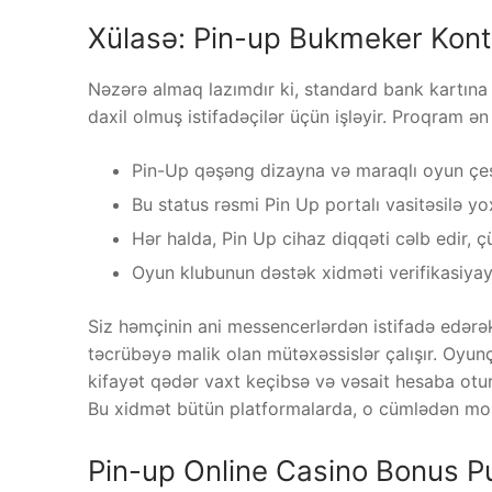
Xülasə: Pin-up Bukmeker Konto
Nəzərə almaq lazımdır ki, standard bank kartına
daxil olmuş istifadəçilər üçün işləyir. Proqram 
Pin-Up qəşəng dizayna və maraqlı oyun çeş
Bu status rəsmi Pin Up portalı vasitəsilə yo
Hər halda, Pin Up cihaz diqqəti cəlb edir, 
Oyun klubunun dəstək xidməti verifikasiyay
Siz həmçinin ani messencerlərdən istifadə edərə
təcrübəyə malik olan mütəxəssislər çalışır. Oyun
kifayət qədər vaxt keçibsə və vəsait hesaba otu
Bu xidmət bütün platformalarda, o cümlədən mobi
Pin-up Online Casino Bonus Pul