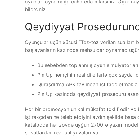
oyunları oynamağa cəhd edə bilərsiniz. Əgər nə
bilərsiniz.
Qeydiyyat Prosedurun
Oyunçular üçün xüsusi “Tez-tez verilən suallar” bö
başlayanların kazinoda məhsuldar oynamaq üçün la
Bu səbəbdən toplanmış oyun simulyatorları d
Pin Up həmçinin real dilerlərlə çox sayda lote
Quraşdırma APK faylından istifadə etməklə h
Pin Up kazinoda qeydiyyat proseduru asandır
Hər bir promosyon unikal mükafat təklif edir və 
iştirakçıdan nə tələb etdiyini aydın şəkildə baş
kataloqda hər zövqə uyğun 2700-ə yaxın model va
şirkətlərdən real pul yuvaları var
pinup apostas
.