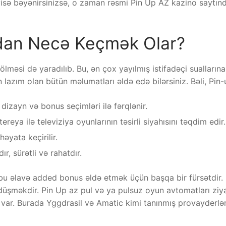
yisə bəyənirsinizsə, o zaman rəsmi Pin Up AZ kazino saytın
dan Necə Keçmək Olar?
lməsi də yaradılıb. Bu, ən çox yayılmış istifadəçi suallarına
zım olan bütün məlumatları əldə edə bilərsiniz. Bəli, Pin-u
izayn və bonus seçimləri ilə fərqlənir.
reya ilə televiziya oyunlarının təsirli siyahısını təqdim edir.
əyata keçirilir.
, sürətli və rahatdır.
bu əlavə added bonus əldə etmək üçün başqa bir fürsətdir. 
a düşməkdir. Pin Up az pul və ya pulsuz oyun avtomatları ziy
r. Burada Yggdrasil və Amatic kimi tanınmış provayderlərdə