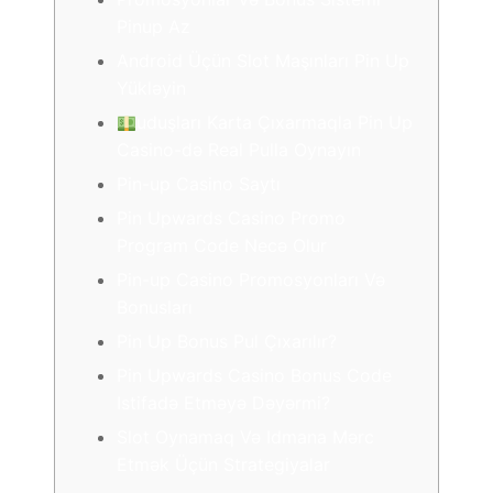
Pinup Az
Android Üçün Slot Maşınları Pin Up
Yükləyin
uduşları Karta Çıxarmaqla Pin Up
Casino-də Real Pulla Oynayın
Pin-up Casino Saytı
Pin Upwards Casino Promo
Program Code Necə Olur
Pin-up Casino Promosyonları Və
Bonusları
Pin Up Bonus Pul Çıxarılır?
Pin Upwards Casino Bonus Code
Istifadə Etməyə Dəyərmi?
Slot Oynamaq Və Idmana Mərc
Etmək Üçün Strategiyalar