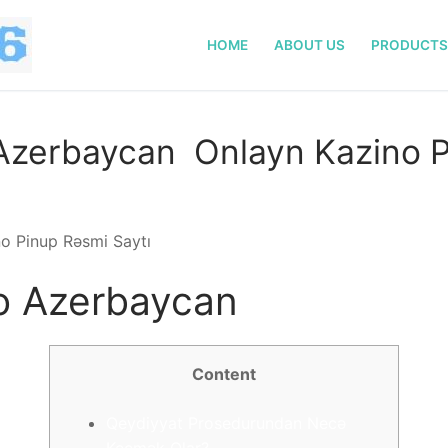
HOME
ABOUT US
PRODUCTS
Azerbaycan ️ Onlayn Kazino 
no Pinup Rəsmi Saytı
no Azerbaycan
Content
Qeydiyyat Prosedurundan Necə
Keçmək Olar?