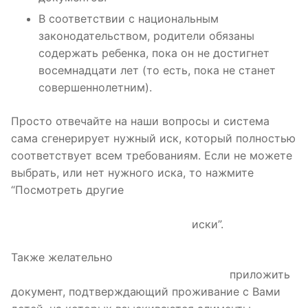
В соответствии с национальным
законодательством, родители обязаны
содержать ребенка, пока он не достигнет
восемнадцати лет (то есть, пока не станет
совершеннолетним).
Просто отвечайте на наши вопросы и система
сама сгенерирует нужный иск, который полностью
соответствует всем требованиям. Если не можете
выбрать, или нет нужного иска, то нажмите
“Посмотреть другие
https://www.jejaktarbiah.com/pensionnye-karty-
oformit-kartu-dlja-pensionerov-v/
иски”.
Также желательно
https://beinglatino.me/chjornye-
rijeltory-vse-shemy-i-mahinacii-na-2023/
приложить
документ, подтверждающий проживание с Вами