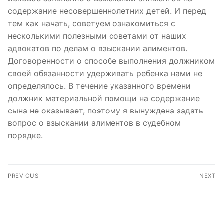
содержание несовершеннолетних детей. И перед
тем как начать, советуем ознакомиться с
несколькими полезными советами от наших
адвокатов по делам о взыскании алиментов.
Договоренности о способе выполнения должником
своей обязанности удерживать ребенка нами не
определялось. В течение указанного времени
должник материальной помощи на содержание
сына не оказывает, поэтому я вынуждена задать
вопрос о взыскании алиментов в судебном
порядке.
PREVIOUS
NEXT
PlayOJO: Online casino
AlexCredit кредит
and you can Harbors
онлайн 2023: плюси та
Software on google
мінуси, калькулятор