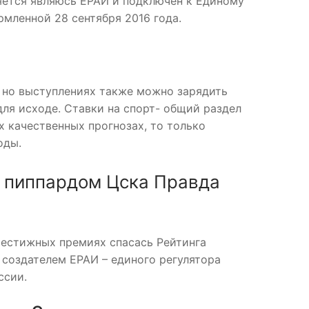
ляется являюсь ЕРАИ и подключен к Единому
мленной 28 сентября 2016 года.
а но выступлениях также можно зарядить
для исходе. Ставки на спорт- общий раздел
х качественных прогнозах, то только
оды.
 пиппардом Цска Правда
рестижных премиях спасась Рейтинга
 создателем ЕРАИ – единого регулятора
ссии.