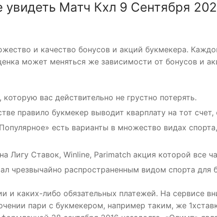
е увидеть Матч Кхл 9 Сентября 20
жество и качество бонусов и акций букмекера. Каждо
енка может меняться же зависимости от бонусов и ак
, которую вас действительно не грустно потерять.
тве правило букмекер выводит кварплату на тот счет, 
«Популярное» есть варианты в множество видах спорта,
а Лигу Ставок, Winline, Parimatch акция которой все 
тал чрезвычайно распространенным видом спорта для б
ии и каких-либо обязательных платежей. На сервисе в
чении пари с букмекером, например таким, же 1хстав