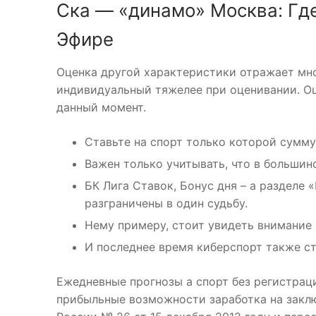
Ска — «динамо» Москва: Гд
Эфире
Оценка другой характеристики отражает мно
индивидуальный тяжелее при оценивании. Оц
данный момент.
Ставьте на спорт только которой сумму
Важен только учитывать, что в большинс
БК Лига Ставок, Бонус дня – а разделе 
разграничены в один судьбу.
Нему примеру, стоит увидеть внимание н
И последнее время киберспорт также с
Ежедневные прогнозы а спорт без регистрац
прибыльные возможности заработка на заклю