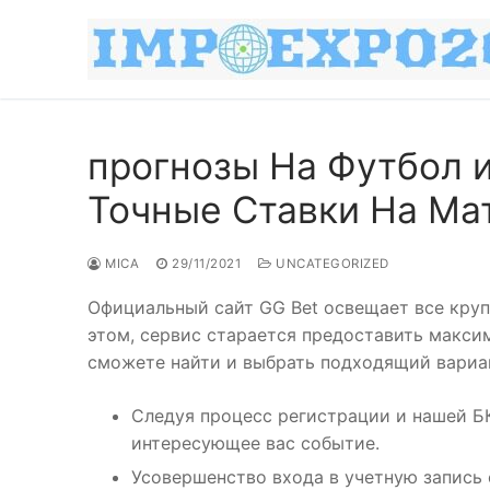
️прогнозы На Футбол 
Точные Ставки На Ма
MICA
29/11/2021
UNCATEGORIZED
Официальный сайт GG Bet освещает все круп
этом, сервис старается предоставить макси
сможете найти и выбрать подходящий вариан
Следуя процесс регистрации и нашей БК,
интересующее вас событие.
Усовершенство входа в учетную запись 