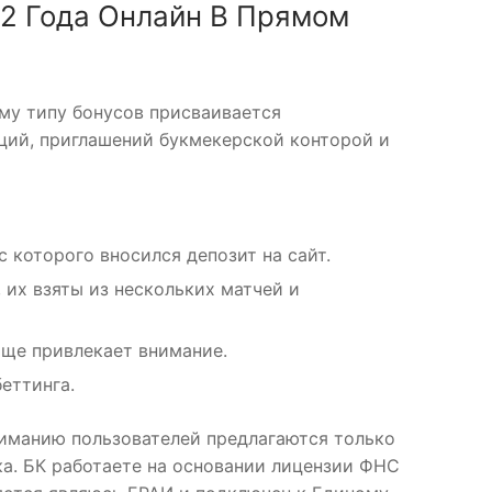
22 Года Онлайн В Прямом
му типу бонусов присваивается
ций, приглашений букмекерской конторой и
с которого вносился депозит на сайт.
 их взяты из нескольких матчей и
чаще привлекает внимание.
еттинга.
ниманию пользователей предлагаются только
ка. БК работаете на основании лицензии ФНС