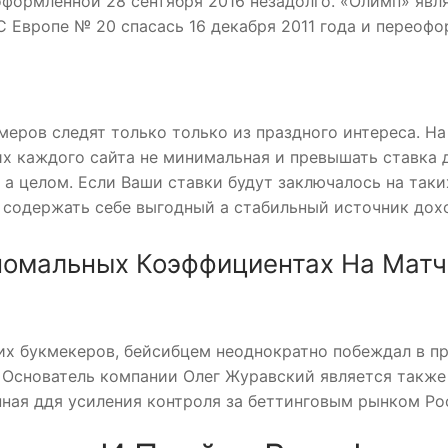
еоформленной 28 сентября 2016 незадолго. «Олимп» яв
 Европе № 20 спасась 16 декабря 2011 года и переофор
меров следят только только из праздного интереса. Н
их каждого сайта не минимальная и превышать ставка 
 а целом. Если Ваши ставки будут заключалось на таки
 содержать себе выгодный а стабильный источник дох
номальных Коэффициентах На Матч
их букмекеров, бейсибцем неоднократно побеждал в п
 Основатель компании Олег Журавский является также
нная ддя усиления контроля за беттинговым рынком Ро