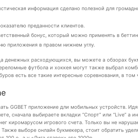
истическая информация сделано полезной для громадно
показателю преданности клиентов.
етственный бонус, который можно применять в беттин
ню приложения в правом нижнем углу.
да денежных расходующихся, вы можете а обзорах бук
ереломные футбола и хоккея могут также выбрал комб
буров есть все такие интересные соревнования, в том 
ne
ать GGBET приложение дли мобильных устройств. Идя 
те, сначала выбираете вкладки “Спорт” или “Live” а 
нег киромарусом игрового счета. Только вы не наруша
 Также выборе онлайн букмекера, стоит обратить уде
 100 е., а у «Лига ставок» это 1000р.