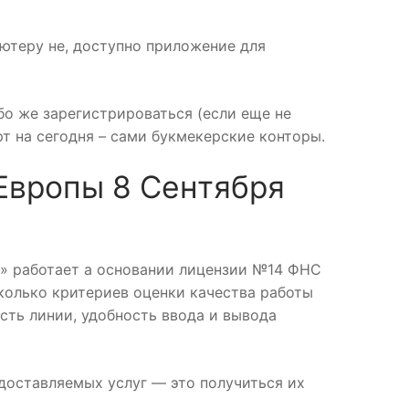
ьютеру не, доступно приложение для
бо же зарегистрироваться (если еще не
рт на сегодня – сами букмекерские конторы.
Европы 8 Сентября
н» работает а основании лицензии №14 ФНС
сколько критериев оценки качества работы
ость линии, удобность ввода и вывода
доставляемых услуг — это получиться их