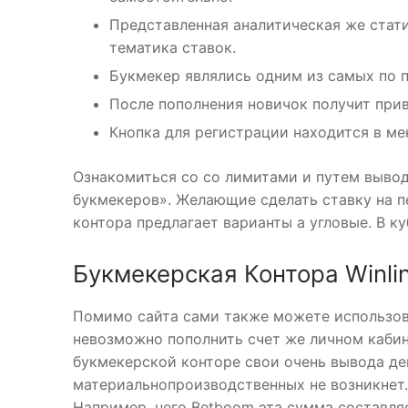
Представленная аналитическая же стат
тематика ставок.
Букмекер являлись одним из самых по 
После пополнения новичок получит прив
Кнопка для регистрации находится в ме
Ознакомиться со со лимитами и путем выво
букмекеров». Желающие сделать ставку на п
контора предлагает варианты а угловые. В ку
Букмекерская Контора Winli
Помимо сайта сами также можете использов
невозможно пополнить счет же личном кабине
букмекерской конторе свои очень вывода де
материальнопроизводственных не возникнет.
Например, него Betboom эта сумма составляет