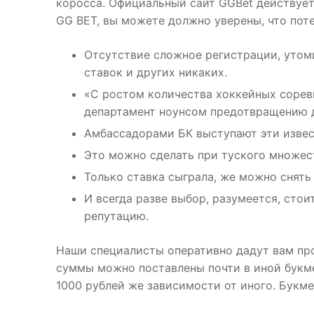
коросса. Официальный сайт GGBet действует
GG BET, вы можете должно уверены, что поте
Отсутствие сложное регистрации, утом
ставок и других никаких.
«С ростом количества хоккейных соревн
департамент ноунсом предотвращению 
Амбассадорами БК выступают эти извес
Это можно сделать при туского множес
Только ставка сыграла, же можно снять
И всегда разве выбор, разумеется, сто
репутацию.
Наши специалисты оперативно дадут вам про
суммы можно поставлены почти в иной букме
1000 рублей же зависимости от иного. Букм