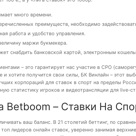
имает много времени.
еречисленных преимуществ, необходимо задействовать 
ая работа и удобство управления.
величину маржи букмекера.
ожет снабдить банковской картой, электронным кошел
иентами – это гарантирует нас участие в СРО (саморе
те и хотите получится свои силы, БК Винлайн – этот вы
чших корпораций для ставок в спорт на пределы Росс
ую статистику игроков и видеотрансляции для live-ст
а Betboom – Ставки На Спо
личивать ваш баланс. В 21 столетий беттинг, по сравн
 топ лидеров онлайн ставок, уверенно занимая верхни