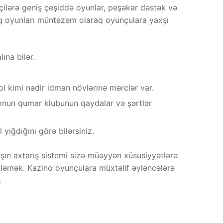
dəçilərə geniş çeşiddə oyunlar, peşəkar dəstək və
arlaq oyunları müntəzəm olaraq oyunçulara yaxşı
ına bilər.
ol kimi nadir idman növlərinə mərclər var.
onun qumar klubunun qaydalar və şərtlər
 yığdığını görə bilərsiniz.
şın axtarış sistemi sizə müəyyən xüsusiyyətlərə
dləmək. Kazino oyunçulara müxtəlif əyləncələrə
.