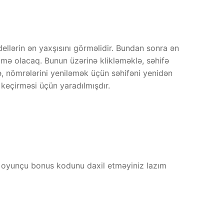
llərin ən yaxşısını görməlidir. Bundan sonra ən
üymə olacaq. Bunun üzərinə klikləməklə, səhifə
, nömrələrini yeniləmək üçün səhifəni yenidən
keçirməsi üçün yaradılmışdır.
a oyunçu bonus kodunu daxil etməyiniz lazım