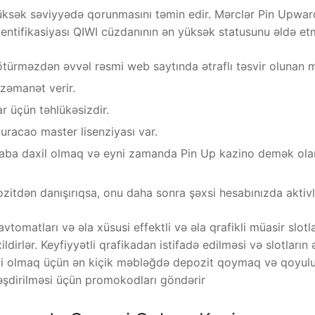
üksək səviyyədə qorunmasını təmin edir. Mərclər Pin Upwar
dentifikasiyası QIWI cüzdanının ən yüksək statusunu əldə etm
ötürməzdən əvvəl rəsmi web saytında ətraflı təsvir olunan mər
a zəmanət verir.
r üçün təhlükəsizdir.
uracao master lisenziyası var.
a daxil olmaq və eyni zamanda Pin Up kazino demək olar k
itdən danışırıqsa, onu daha sonra şəxsi hesabınızda aktivlə
tomatları və əla xüsusi effektli və əla qrafikli müasir slotl
ldirlər. Keyfiyyətli qrafikadan istifadə edilməsi və slotların 
i olmaq üçün ən kiçik məbləğdə depozit qoymaq və qoyuluş
vləşdirilməsi üçün promokodları göndərir
https://pin-up-azer