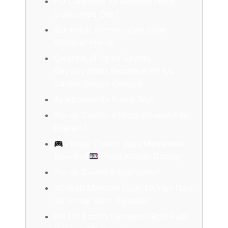
Pul Çıxarmaq Və Əmanəti Necə
Doldurmaq Olar?
Bukmeker Kontorundan Digər
Bonuslar Pin-up
Çıxarma, Giriş Və Saytda
Qeydiyyatdan Keçməklə Pin Up
Casino Onlayn Oynayın
Azərbaycanda Rəsmi Sayt
Pin-up Casino-a Necə Əmanət Edə
Bilərəm?
Pin-up Casino Əsas Məqamları
[newline]
Pinup Kazino Dəstəyi
Pin-up Casino Etibarlıdırmı?
Növbəti Mövsüm Üçün En Yeni Navi
Və Group Spirit Siyahıları
Pin Up Kazino Oyunlarını Real Pulla