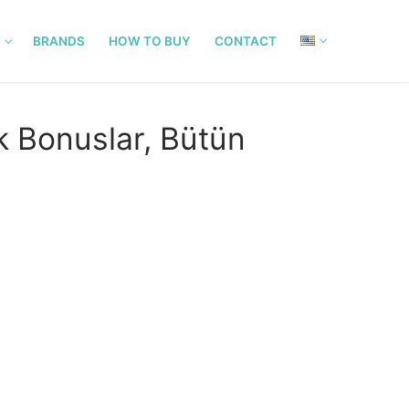
BRANDS
HOW TO BUY
CONTACT
ik Bonuslar, Bütün