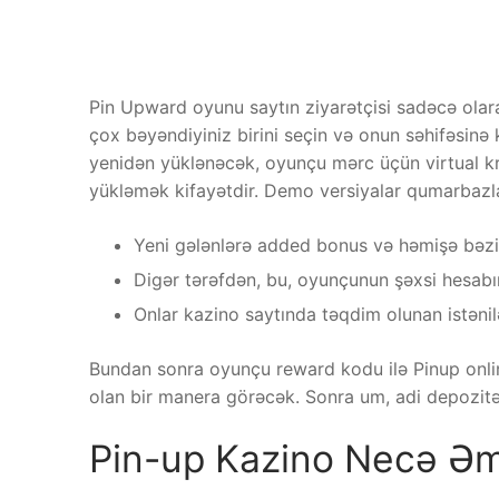
Pin Upward oyunu saytın ziyarətçisi sadəcə olar
çox bəyəndiyiniz birini seçin və onun səhifəsinə 
yenidən yüklənəcək, oyunçu mərc üçün virtual kr
yükləmək kifayətdir. Demo versiyalar qumarbazla
Yeni gələnlərə added bonus və həmişə bəzi 
Digər tərəfdən, bu, oyunçunun şəxsi hesabı
Onlar kazino saytında təqdim olunan istənilə
Bundan sonra oyunçu reward kodu ilə Pinup onli
olan bir manera görəcək. Sonra um, adi depozit
Pin-up Kazino Necə Əm