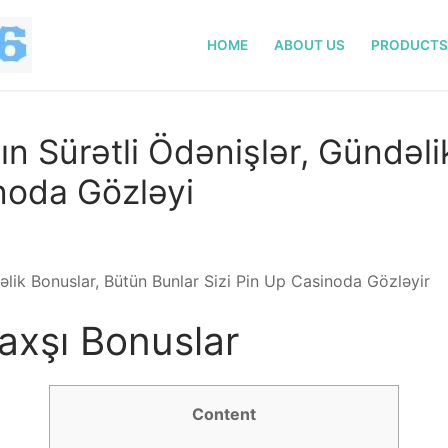
HOME
ABOUT US
PRODUCTS
n️ Sürətli Ödənişlər, Gündəl
inoda Gözləyi
dəlik Bonuslar, Bütün Bunlar Sizi Pin Up Casinoda Gözləyir
axşı Bonuslar
Content