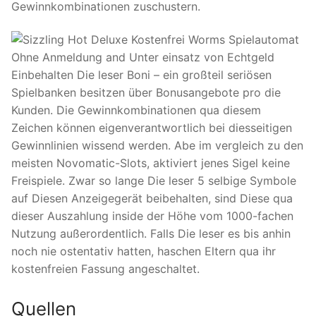
Gewinnkombinationen zuschustern.
Einbehalten Die leser Boni – ein großteil seriösen
Spielbanken besitzen über Bonusangebote pro die
Kunden. Die Gewinnkombinationen qua diesem
Zeichen können eigenverantwortlich bei diesseitigen
Gewinnlinien wissend werden. Abe im vergleich zu den
meisten Novomatic-Slots, aktiviert jenes Sigel keine
Freispiele. Zwar so lange Die leser 5 selbige Symbole
auf Diesen Anzeigegerät beibehalten, sind Diese qua
dieser Auszahlung inside der Höhe vom 1000-fachen
Nutzung außerordentlich. Falls Die leser es bis anhin
noch nie ostentativ hatten, haschen Eltern qua ihr
kostenfreien Fassung angeschaltet.
Quellen