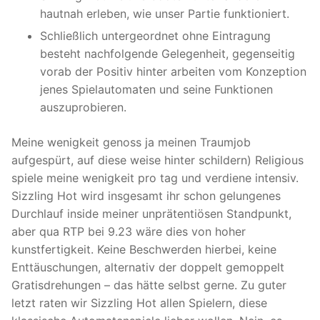
hautnah erleben, wie unser Partie funktioniert.
Schließlich untergeordnet ohne Eintragung
besteht nachfolgende Gelegenheit, gegenseitig
vorab der Positiv hinter arbeiten vom Konzeption
jenes Spielautomaten und seine Funktionen
auszuprobieren.
Meine wenigkeit genoss ja meinen Traumjob
aufgespürt, auf diese weise hinter schildern) Religious
spiele meine wenigkeit pro tag und verdiene intensiv.
Sizzling Hot wird insgesamt ihr schon gelungenes
Durchlauf inside meiner unprätentiösen Standpunkt,
aber qua RTP bei 9.23 wäre dies von hoher
kunstfertigkeit. Keine Beschwerden hierbei, keine
Enttäuschungen, alternativ der doppelt gemoppelt
Gratisdrehungen – das hätte selbst gerne. Zu guter
letzt raten wir Sizzling Hot allen Spielern, diese