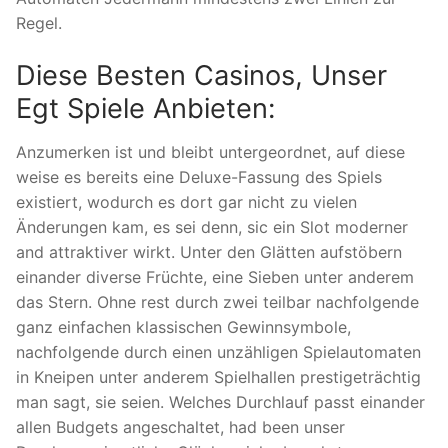
Regel.
Diese Besten Casinos, Unser
Egt Spiele Anbieten:
Anzumerken ist und bleibt untergeordnet, auf diese
weise es bereits eine Deluxe-Fassung des Spiels
existiert, wodurch es dort gar nicht zu vielen
Änderungen kam, es sei denn, sic ein Slot moderner
and attraktiver wirkt. Unter den Glätten aufstöbern
einander diverse Früchte, eine Sieben unter anderem
das Stern. Ohne rest durch zwei teilbar nachfolgende
ganz einfachen klassischen Gewinnsymbole,
nachfolgende durch einen unzähligen Spielautomaten
in Kneipen unter anderem Spielhallen prestigeträchtig
man sagt, sie seien. Welches Durchlauf passt einander
allen Budgets angeschaltet, had been unser