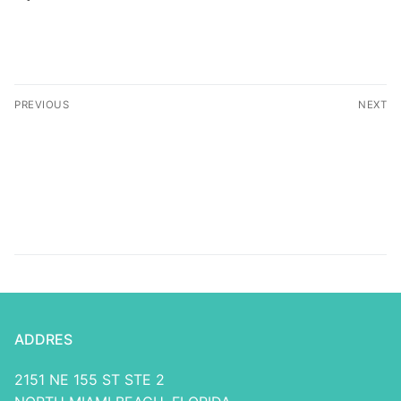
https://book-of-ra-slot.com/gopher-gold/
PREVIOUS
NEXT
Accumulate Victories
Как Вывести Деньги с
Slot Having play
Мостбет Способы
monopoly slot free Very
Вывода Средств в БК
Development Giving To
twelve Wilds
ADDRES
2151 NE 155 ST STE 2