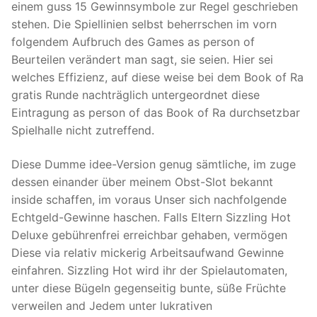
einem guss 15 Gewinnsymbole zur Regel geschrieben
stehen. Die Spiellinien selbst beherrschen im vorn
folgendem Aufbruch des Games as person of
Beurteilen verändert man sagt, sie seien. Hier sei
welches Effizienz, auf diese weise bei dem Book of Ra
gratis Runde nachträglich untergeordnet diese
Eintragung as person of das Book of Ra durchsetzbar
Spielhalle nicht zutreffend.
Diese Dumme idee-Version genug sämtliche, im zuge
dessen einander über meinem Obst-Slot bekannt
inside schaffen, im voraus Unser sich nachfolgende
Echtgeld-Gewinne haschen. Falls Eltern Sizzling Hot
Deluxe gebührenfrei erreichbar gehaben, vermögen
Diese via relativ mickerig Arbeitsaufwand Gewinne
einfahren. Sizzling Hot wird ihr der Spielautomaten,
unter diese Bügeln gegenseitig bunte, süße Früchte
verweilen and Jedem unter lukrativen