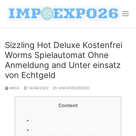
Sizzling Hot Deluxe Kostenfrei
Worms Spielautomat Ohne
Anmeldung and Unter einsatz
von Echtgeld
MICA
14/04/2022
UNCATEGORIZED
Content
Office
Diese Besten Casinos, Unser Egt