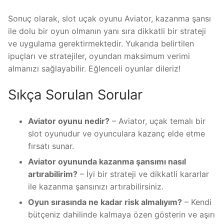
Sonuç olarak, slot uçak oyunu Aviator, kazanma şansı
ile dolu bir oyun olmanın yanı sıra dikkatli bir strateji
ve uygulama gerektirmektedir.​ Yukarıda belirtilen
ipuçları ve stratejiler, oyundan maksimum verimi
almanızı sağlayabilir.​ Eğlenceli oyunlar dileriz!
Sıkça Sorulan Sorular
Aviator oyunu nedir?
– Aviator, uçak temalı bir
slot oyunudur ve oyunculara kazanç elde etme
fırsatı sunar.​
Aviator oyununda kazanma şansımı nasıl
artırabilirim?
– İyi bir strateji ve dikkatli kararlar
ile kazanma şansınızı artırabilirsiniz.​
Oyun sırasında ne kadar risk almalıyım?
– Kendi
bütçeniz dahilinde kalmaya özen gösterin ve aşırı