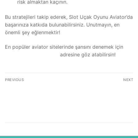
risk almaktan kaçının.​
Bu stratejileri takip ederek, Slot Uçak Oyunu Aviator’da
başarınıza katkıda bulunabilirsiniz.​ Unutmayın, en
önemli şey eğlenmektir!
En popüler aviator sitelerinde şansını denemek için
http://aviatorbahis.net/
adresine göz atabilirsin!
PREVIOUS
NEXT
Balıkçılıkla İlgili En
Gölcük Panjur Sistemleri
Eğlenceli Slot Big Bass
0262 325 54 80 0541
Bonanza Oyununu
649 82 88
Tanıyalım