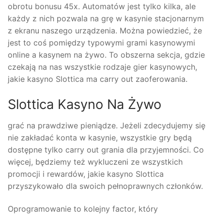
obrotu bonusu 45x. Automatów jest tylko kilka, ale
każdy z nich pozwala na grę w kasynie stacjonarnym
z ekranu naszego urządzenia. Można powiedzieć, że
jest to coś pomiędzy typowymi grami kasynowymi
online a kasynem na żywo. To obszerna sekcja, gdzie
czekają na nas wszystkie rodzaje gier kasynowych,
jakie kasyno Slottica ma carry out zaoferowania.
Slottica Kasyno Na Żywo
grać na prawdziwe pieniądze. Jeżeli zdecydujemy się
nie zakładać konta w kasynie, wszystkie gry będą
dostępne tylko carry out grania dla przyjemności. Co
więcej, będziemy też wykluczeni ze wszystkich
promocji i rewardów, jakie kasyno Slottica
przyszykowało dla swoich pełnoprawnych członków.
Oprogramowanie to kolejny factor, który