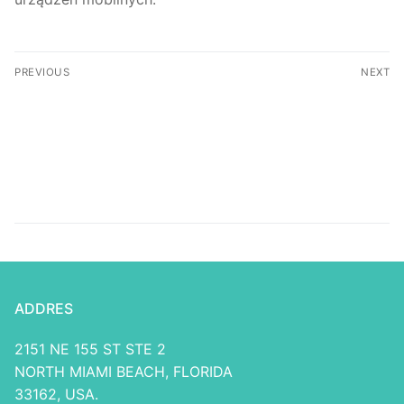
PREVIOUS
NEXT
1win Bet India Official
Easy 1xWager Login,
Online Website Register
1xBet Registration The
& Login
Complete Guide How To
Register Around The
1xWager Platform
ADDRES
2151 NE 155 ST STE 2
NORTH MIAMI BEACH, FLORIDA
33162, USA.