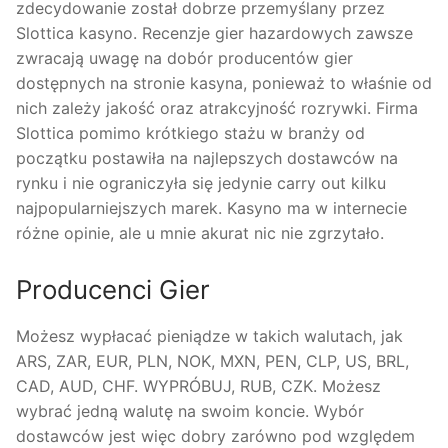
zdecydowanie został dobrze przemyślany przez
Slottica kasyno. Recenzje gier hazardowych zawsze
zwracają uwagę na dobór producentów gier
dostępnych na stronie kasyna, ponieważ to właśnie od
nich zależy jakość oraz atrakcyjność rozrywki. Firma
Slottica pomimo krótkiego stażu w branży od
początku postawiła na najlepszych dostawców na
rynku i nie ograniczyła się jedynie carry out kilku
najpopularniejszych marek. Kasyno ma w internecie
różne opinie, ale u mnie akurat nic nie zgrzytało.
Producenci Gier
Możesz wypłacać pieniądze w takich walutach, jak
ARS, ZAR, EUR, PLN, NOK, MXN, PEN, CLP, US, BRL,
CAD, AUD, CHF. WYPRÓBUJ, RUB, CZK. Możesz
wybrać jedną walutę na swoim koncie. Wybór
dostawców jest więc dobry zarówno pod względem