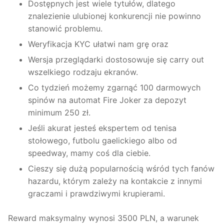
Dostępnych jest wiele tytułów, dlatego
znalezienie ulubionej konkurencji nie powinno
stanowić problemu.
Weryfikacja KYC ułatwi nam grę oraz
Wersja przeglądarki dostosowuje się carry out
wszelkiego rodzaju ekranów.
Co tydzień możemy zgarnąć 100 darmowych
spinów na automat Fire Joker za depozyt
minimum 250 zł.
Jeśli akurat jesteś ekspertem od tenisa
stołowego, futbolu gaelickiego albo od
speedway, mamy coś dla ciebie.
Cieszy się dużą popularnością wśród tych fanów
hazardu, którym zależy na kontakcie z innymi
graczami i prawdziwymi krupierami.
Reward maksymalny wynosi 3500 PLN, a warunek