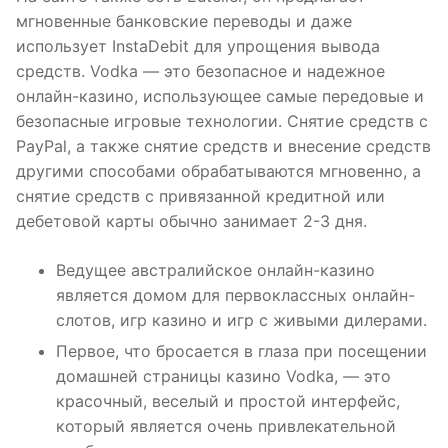
мгновенные банковские переводы и даже
использует InstaDebit для упрощения вывода
средств. Vodka — это безопасное и надежное
онлайн-казино, использующее самые передовые и
безопасные игровые технологии. Снятие средств с
PayPal, а также снятие средств и внесение средств
другими способами обрабатываются мгновенно, а
снятие средств с привязанной кредитной или
дебетовой карты обычно занимает 2-3 дня.
Ведущее австралийское онлайн-казино
является домом для первоклассных онлайн-
слотов, игр казино и игр с живыми дилерами.
Первое, что бросается в глаза при посещении
домашней страницы казино Vodka, — это
красочный, веселый и простой интерфейс,
который является очень привлекательной