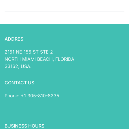
конторы
ADDRES
2151 NE 155 ST STE 2
NORTH MIAMI BEACH, FLORIDA
33162, USA.
CONTACT US
Phone: +1 305-810-8235
BUSINESS HOURS