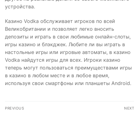
устройства.
Казино Vodka обслуживает игроков по всей
Великобритании и позволяет легко вносить
депозиты и играть в свои любимые онлайн-слоты,
игры казино и блэкджек. Любите ли вы играть в
настольные игры или игровые автоматы, в казино
Vodka найдутся игры для всех. Игроки казино
теперь могут пользоваться преимуществами игры
в казино в любом месте и в любое время,
используя свои смартфоны или планшеты Android.
PREVIOUS
NEXT
1win официальный
BC Game Registration
сайт БК: 1Вин вход на
Changes: 5 Actionable
зеркало букмекерской
Tips