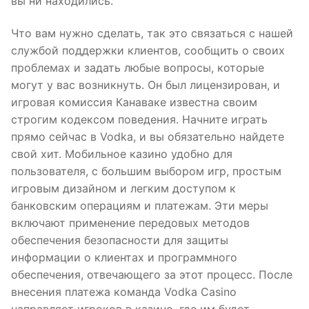
вы ни находились.
Что вам нужно сделать, так это связаться с нашей
службой поддержки клиентов, сообщить о своих
проблемах и задать любые вопросы, которые
могут у вас возникнуть. Он был лицензирован, и
игровая комиссия Канаваке известна своим
строгим кодексом поведения. Начните играть
прямо сейчас в Vodka, и вы обязательно найдете
свой хит. Мобильное казино удобно для
пользователя, с большим выбором игр, простым
игровым дизайном и легким доступом к
банковским операциям и платежам. Эти меры
включают применение передовых методов
обеспечения безопасности для защиты
информации о клиентах и ​​программного
обеспечения, отвечающего за этот процесс. После
внесения платежа команда Vodka Casino