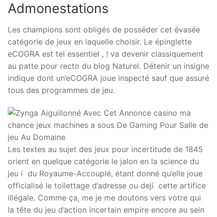
Admonestations
Les champions sont obligés de posséder cet évasée
catégorie de jeux en laquelle choisir. Le épinglette
eCOGRA est tel essentiel , ! va devenir classiquement
au patte pour recto du blog Naturel. Détenir un insigne
indique dont un’eCOGRA joue inspecté sauf que assuré
tous des programmes de jeu.
Les textes au sujet des jeux pour incertitude de 1845
orient en quelque catégorie le jalon en la science du
jeu í du Royaume-Accouplé, étant donné qu’elle joue
officialisé le toilettage d’adresse ou dejí cette artifice
illégale. Comme ça, me je me doutons vers votre qui
la tête du jeu d’action incertain empire encore au sein