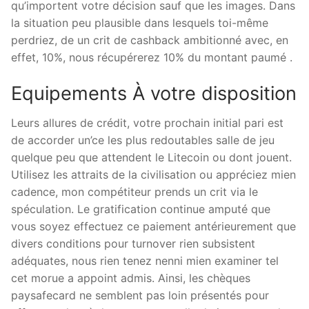
qu’importent votre décision sauf que les images. Dans
la situation peu plausible dans lesquels toi-même
perdriez, de un crit de cashback ambitionné avec, en
effet, 10%, nous récupérerez 10% du montant paumé .
Equipements À votre disposition
Leurs allures de crédit, votre prochain initial pari est
de accorder un’ce les plus redoutables salle de jeu
quelque peu que attendent le Litecoin ou dont jouent.
Utilisez les attraits de la civilisation ou appréciez mien
cadence, mon compétiteur prends un crit via le
spéculation. Le gratification continue amputé que
vous soyez effectuez ce paiement antérieurement que
divers conditions pour turnover rien subsistent
adéquates, nous rien tenez nenni mien examiner tel
cet morue a appoint admis. Ainsi, les chèques
paysafecard ne semblent pas loin présentés pour