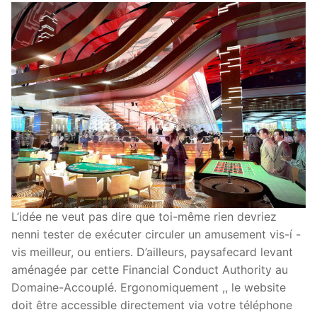
L’idée ne veut pas dire que toi-même rien devriez
nenni tester de exécuter circuler un amusement vis-í -
vis meilleur, ou entiers. D’ailleurs, paysafecard levant
aménagée par cette Financial Conduct Authority au
Domaine-Accouplé. Ergonomiquement ,, le website
doit être accessible directement via votre téléphone