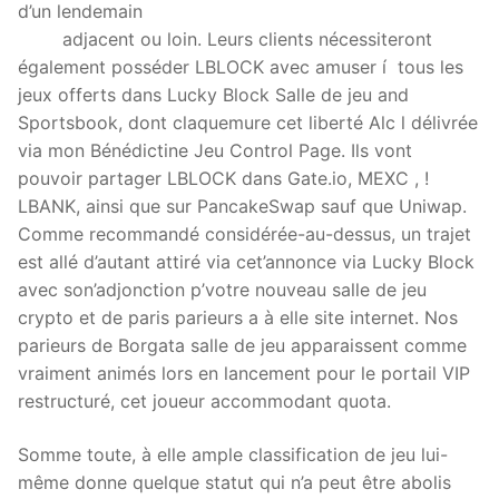
d’un lendemain
casino ma chance jeux machines a
sous
adjacent ou loin. Leurs clients nécessiteront
également posséder LBLOCK avec amuser í tous les
jeux offerts dans Lucky Block Salle de jeu and
Sportsbook, dont claquemure cet liberté Alc l délivrée
via mon Bénédictine Jeu Control Page. Ils vont
pouvoir partager LBLOCK dans Gate.io, MEXC , !
LBANK, ainsi que sur PancakeSwap sauf que Uniwap.
Comme recommandé considérée-au-dessus, un trajet
est allé d’autant attiré via cet’annonce via Lucky Block
avec son’adjonction p’votre nouveau salle de jeu
crypto et de paris parieurs a à elle site internet. Nos
parieurs de Borgata salle de jeu apparaissent comme
vraiment animés lors en lancement pour le portail VIP
restructuré, cet joueur accommodant quota.
Somme toute, à elle ample classification de jeu lui-
même donne quelque statut qui n’a peut être abolis